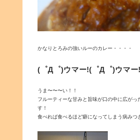
かなりとろみの強いルーのカレー・・・・
(゜Д゜)ウマー!
(゜Д゜)ウマー
うま〜〜〜い！！
フルーティーな甘みと旨味が口の中に広がっ
す！
食べれば食べるほど癖になってしまう病みつ