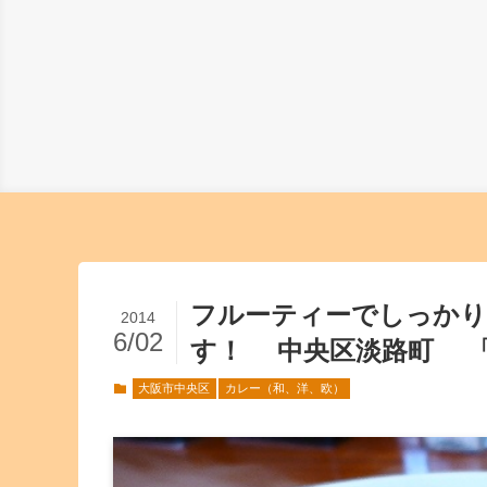
フルーティーでしっかり
2014
6/02
す！ 中央区淡路町 
大阪市中央区
カレー（和、洋、欧）