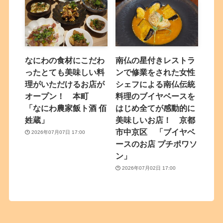
なにわの食材にこだわ
南仏の星付きレストラ
ったとても美味しい料
ンで修業をされた女性
理がいただけるお店が
シェフによる南仏伝統
オープン！ 本町
料理のブイヤベースを
「なにわ農家飯ト酒 佰
はじめ全てが感動的に
姓蔵」
美味しいお店！ 京都
市中京区 「ブイヤベ
2026年07月07日 17:00
ースのお店 プチポワソ
ン」
2026年07月02日 17:00