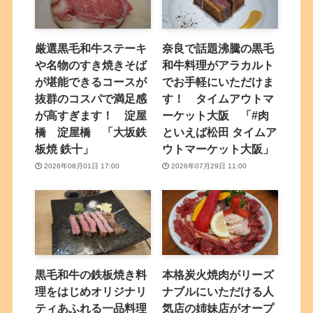
厳選黒毛和牛ステーキ
奈良で話題沸騰の黒毛
や名物のすき焼きそば
和牛料理がアラカルト
が堪能できるコースが
でお手軽にいただけま
抜群のコスパで満足感
す！ タイムアウトマ
が高すぎます！ 淀屋
ーケット大阪 「#肉
橋 淀屋橋 「大坂鉄
といえば松田 タイムア
板焼 鉄十」
ウトマーケット大阪」
2026年08月01日 17:00
2026年07月29日 11:00
黒毛和牛の鉄板焼き料
本格炭火焼肉がリーズ
理をはじめオリジナリ
ナブルにいただける人
ティあふれる一品料理
気店の姉妹店がオープ