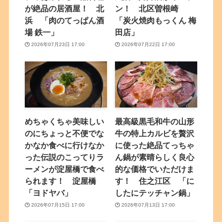
が絶品の居酒屋！ 北
ン！ 北区曽根崎
浜 「肉のてっぱん酒
「炭火焼肉もっくん 梅
場 鉄一」
田店」
2026年07月23日 17:00
2026年07月22日 17:00
めちゃくちゃ美味しい
最高級黒毛和牛の山形
のにちょっと不便でな
牛の特上カルビを贅沢
かなか食べに行けなか
に使った絶品てっちゃ
った伝説のこってりラ
ん鍋が素晴らしく良心
ーメンが淀屋橋で食べ
的な価格でいただけま
られます！ 淀屋橋
す！ 住之江区 「に
「ヨドヤバ」
したにテッチャン鍋」
2026年07月15日 17:00
2026年07月13日 17:00