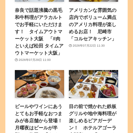
奈良で話題沸騰の黒毛
アメリカンな雰囲気の
和牛料理がアラカルト
店内でボリューム満点
でお手軽にいただけま
のアメリカ料理が楽し
す！ タイムアウトマ
めるお店！ 尼崎市
ーケット大阪 「#肉
「コルセアキッチン」
といえば松田 タイムア
2026年07月22日 11:30
ウトマーケット大阪」
2026年07月29日 11:00
ビールやワインにあう
目の前で焼かれた鉄板
とてもお手軽なおつま
グリルや地中海料理が
みが各店舗から登場！
楽しめるビアガーデ
月曜夜はビールが半
ン！ ホテルアゴーラ