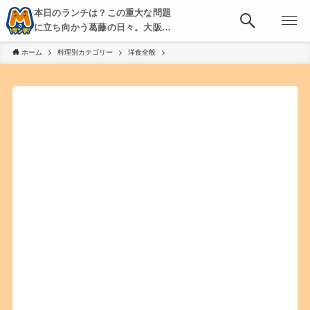
本日のランチは？この重大な問題
に立ち向かう葛藤の日々。大阪・
京都・神戸を中心とした食べ歩
ホーム
料理別カテゴリー
洋食全般
き、飲み歩きを綴る。