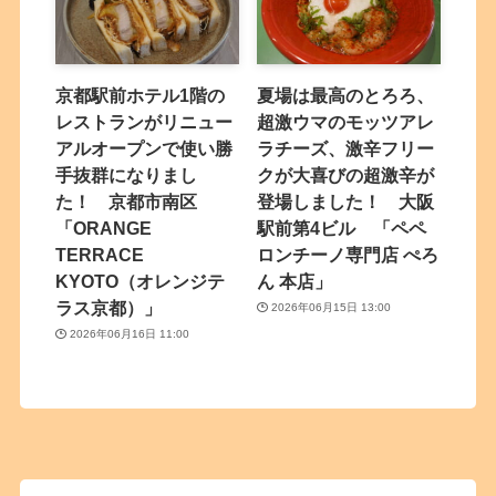
京都駅前ホテル1階の
夏場は最高のとろろ、
レストランがリニュー
超激ウマのモッツアレ
アルオープンで使い勝
ラチーズ、激辛フリー
手抜群になりまし
クが大喜びの超激辛が
た！ 京都市南区
登場しました！ 大阪
「ORANGE
駅前第4ビル 「ペペ
TERRACE
ロンチーノ専門店 ぺろ
KYOTO（オレンジテ
ん 本店」
ラス京都）」
2026年06月15日 13:00
2026年06月16日 11:00