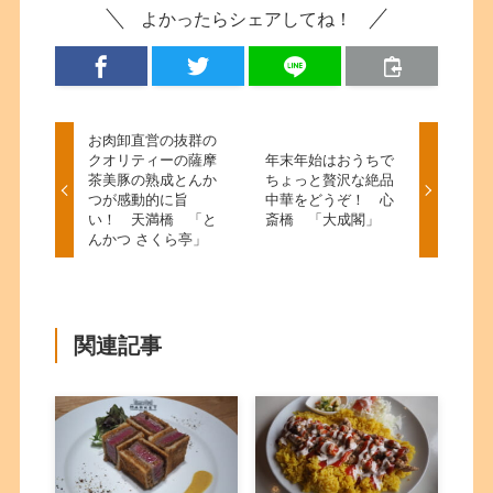
よかったらシェアしてね！
お肉卸直営の抜群の
クオリティーの薩摩
年末年始はおうちで
茶美豚の熟成とんか
ちょっと贅沢な絶品
つが感動的に旨
中華をどうぞ！ 心
い！ 天満橋 「と
斎橋 「大成閣」
んかつ さくら亭」
関連記事