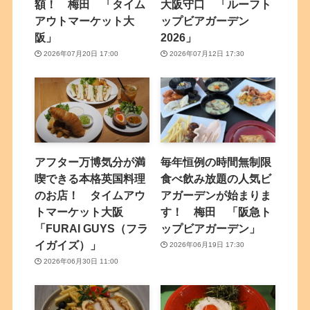
額！ 梅田 「タイム
大阪守口 「ルーフト
アウトマーケット大
ップビアガーデン
阪」
2026」
2026年07月20日 17:00
2026年07月12日 17:30
アフター万博気分が満
毎年恒例の時間無制限
喫できる本格英国料理
食べ飲み放題の人気ビ
のお店！ タイムアウ
アガーデンが始まりま
トマーケット大阪
す！ 梅田 「阪急ト
「FURAI GUYS（フラ
ップビアガーデン」
イガイズ）」
2026年06月19日 17:30
2026年06月30日 11:00