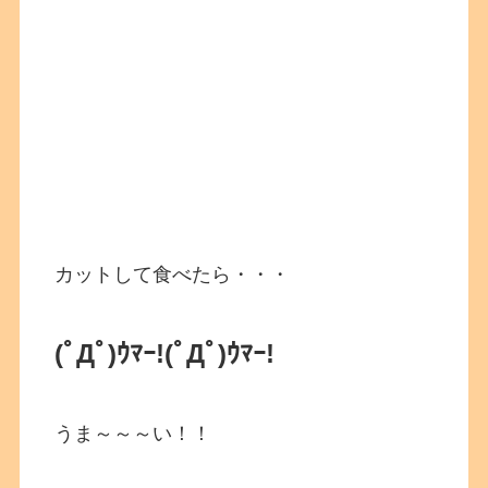
カットして食べたら・・・
(ﾟДﾟ)ｳﾏｰ!
(ﾟДﾟ)ｳﾏｰ!
うま～～～い！！