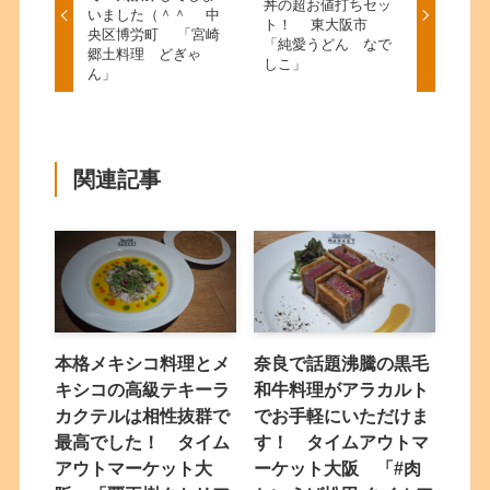
丼の超お値打ちセッ
いました（＾＾ 中
ト！ 東大阪市
央区博労町 「宮崎
「純愛うどん なで
郷土料理 どぎゃ
しこ」
ん」
関連記事
本格メキシコ料理とメ
奈良で話題沸騰の黒毛
キシコの高級テキーラ
和牛料理がアラカルト
カクテルは相性抜群で
でお手軽にいただけま
最高でした！ タイム
す！ タイムアウトマ
アウトマーケット大
ーケット大阪 「#肉