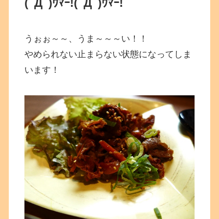
(ﾟДﾟ)ｳﾏｰ!
(ﾟДﾟ)ｳﾏｰ!
うぉぉ～～、うま～～～い！！
やめられない止まらない状態になってしま
います！