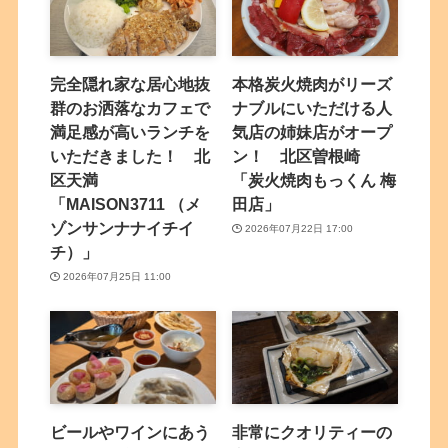
完全隠れ家な居心地抜
本格炭火焼肉がリーズ
群のお洒落なカフェで
ナブルにいただける人
満足感が高いランチを
気店の姉妹店がオープ
いただきました！ 北
ン！ 北区曽根崎
区天満
「炭火焼肉もっくん 梅
「MAISON3711 （メ
田店」
ゾンサンナナイチイ
2026年07月22日 17:00
チ）」
2026年07月25日 11:00
ビールやワインにあう
非常にクオリティーの