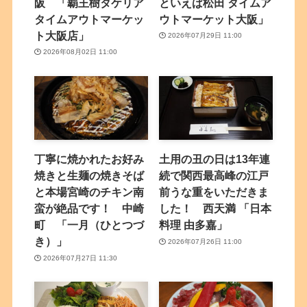
阪 「覇王樹タケリア
といえば松田 タイムア
タイムアウトマーケッ
ウトマーケット大阪」
ト大阪店」
2026年07月29日 11:00
2026年08月02日 11:00
丁寧に焼かれたお好み
土用の丑の日は13年連
焼きと生麺の焼きそば
続で関西最高峰の江戸
と本場宮崎のチキン南
前うな重をいただきま
蛮が絶品です！ 中崎
した！ 西天満 「日本
町 「一月（ひとつづ
料理 由多嘉」
き）」
2026年07月26日 11:00
2026年07月27日 11:30