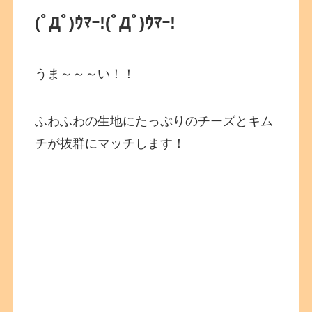
(ﾟДﾟ)ｳﾏｰ!
(ﾟДﾟ)ｳﾏｰ!
うま～～～い！！
ふわふわの生地にたっぷりのチーズとキム
チが抜群にマッチします！