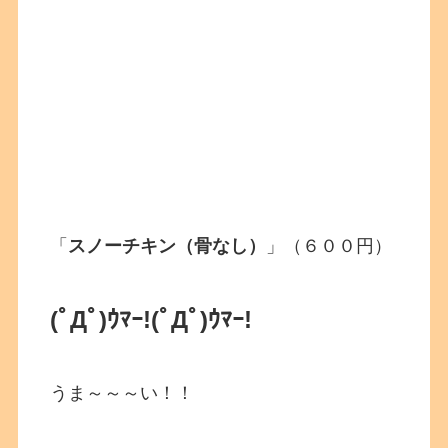
「
スノーチキン（骨なし）
」（６００円）
(ﾟДﾟ)ｳﾏｰ!
(ﾟДﾟ)ｳﾏｰ!
うま～～～い！！