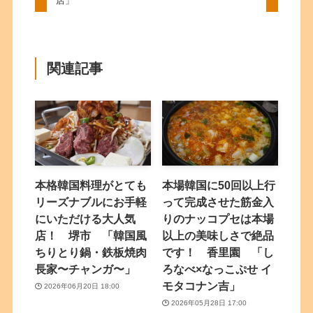
店」
関連記事
本格韓国料理がとても
本場韓国に50回以上行
リーズナブルにお手軽
って完成させた筋金入
にいただける大人気
りのナッコプセは本場
店！ 堺市 「韓国風
以上の美味しさで絶品
ちりとり鍋・鉄板焼肉
です！ 香里園 「し
長家〜チャンガ〜」
ろなべ×なっこぷせ イ
モタコナン吉」
2026年06月20日 18:00
2026年05月28日 17:00