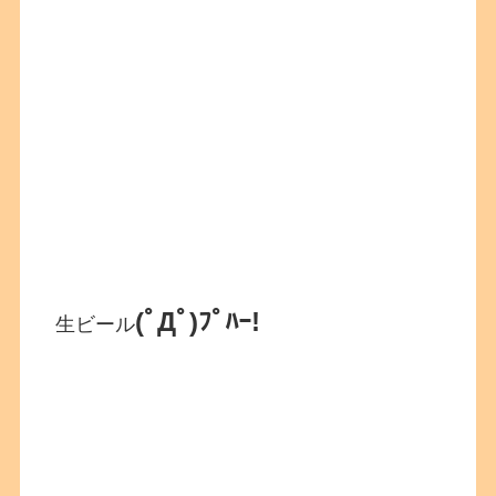
(ﾟДﾟ)ﾌﾟﾊｰ!
生ビール