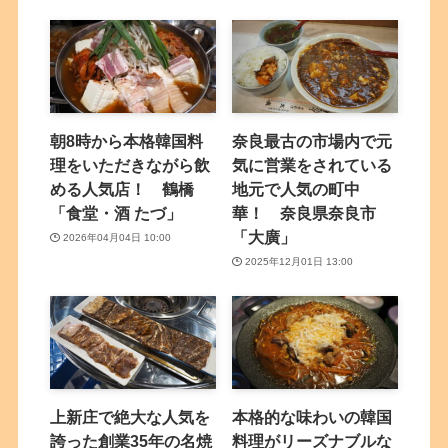
朝8時から本格韓国料
奈良最古の市場内で元
理をいただきながら飲
気に営業をされている
める人気店！ 鶴橋
地元で人気の町中
「食堂・酒 たづ」
華！ 奈良県奈良市
「大廣」
2026年04月04日 10:00
2025年12月01日 13:00
上新庄で絶大な人気を
本格的な味わいの韓国
誇った創業35年の名焼
料理がリーズナブルな