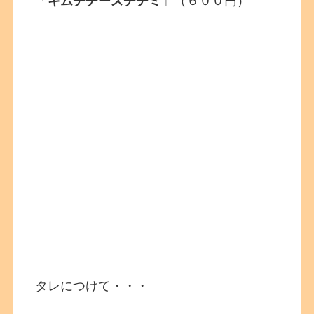
「
キムチチーズチヂミ
」（６００円）
タレにつけて・・・