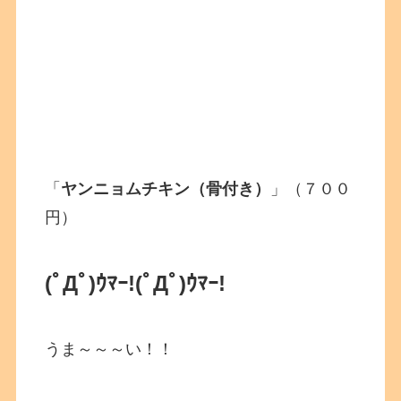
「
ヤンニョムチキン（骨付き）
」（７００
円）
(ﾟДﾟ)ｳﾏｰ!
(ﾟДﾟ)ｳﾏｰ!
うま～～～い！！