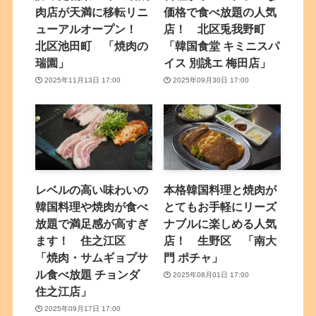
肉店が天満に移転リニ
価格で食べ放題の人気
ューアルオープン！
店！ 北区兎我野町
北区池田町 「焼肉の
「韓国食堂 キミニスパ
瑞園」
イス 別誂エ 梅田店」
2025年11月13日 17:00
2025年09月30日 17:00
レベルの高い味わいの
本格韓国料理と焼肉が
韓国料理や焼肉が食べ
とてもお手軽にリーズ
放題で満足感が高すぎ
ナブルに楽しめる人気
ます！ 住之江区
店！ 生野区 「南大
「焼肉・サムギョプサ
門 ポチャ」
ル食べ放題 チョンダ
2025年08月01日 17:00
住之江店」
2025年09月17日 17:00