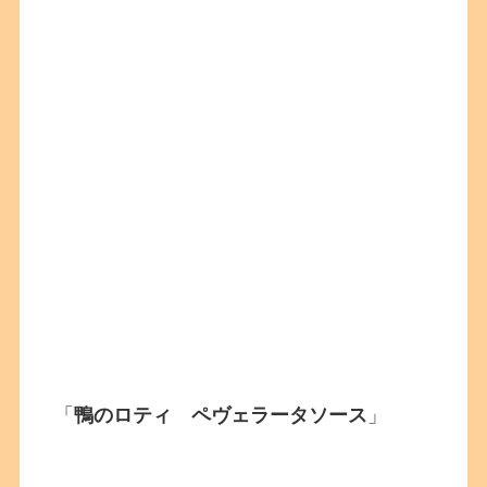
「
鴨のロティ ペヴェラータソース
」