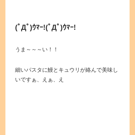
(ﾟДﾟ)ｳﾏｰ!
(ﾟДﾟ)ｳﾏｰ!
うま～～～い！！
細いパスタに鰻とキュウリが絡んで美味し
いですぁ、えぁ、え