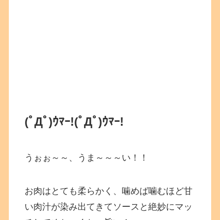
(ﾟДﾟ)ｳﾏｰ!
(ﾟДﾟ)ｳﾏｰ!
うぉぉ～～、うま～～～い！！
お肉はとても柔らかく、噛めば噛むほど甘
い肉汁が染み出てきてソースと絶妙にマッ