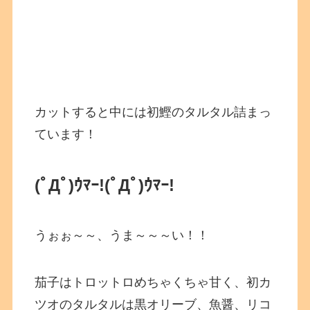
カットすると中には初鰹のタルタル詰まっ
ています！
(ﾟДﾟ)ｳﾏｰ!
(ﾟДﾟ)ｳﾏｰ!
うぉぉ～～、うま～～～い！！
茄子はトロットロめちゃくちゃ甘く、初カ
ツオのタルタルは黒オリーブ、魚醤、リコ