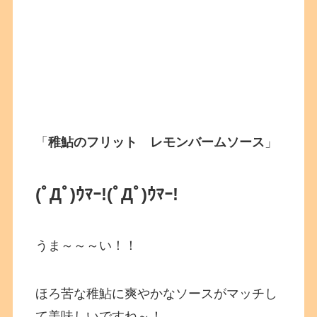
「
稚鮎のフリット レモンバームソース
」
(ﾟДﾟ)ｳﾏｰ!
(ﾟДﾟ)ｳﾏｰ!
うま～～～い！！
ほろ苦な稚鮎に爽やかなソースがマッチし
て美味しいですね～！