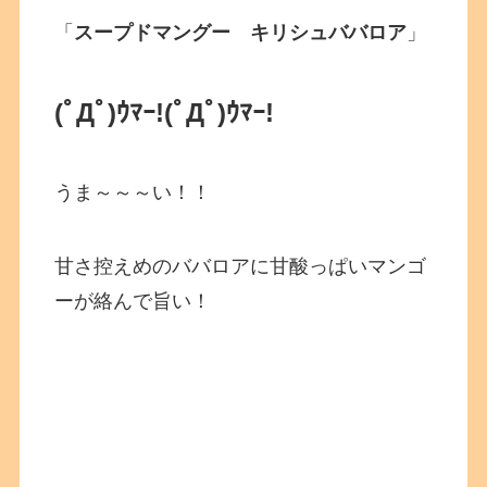
「
スープドマングー キリシュババロア
」
(ﾟДﾟ)ｳﾏｰ!
(ﾟДﾟ)ｳﾏｰ!
うま～～～い！！
甘さ控えめのババロアに甘酸っぱいマンゴ
ーが絡んで旨い！