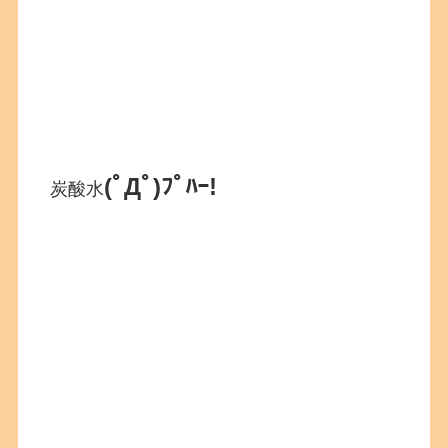
(ﾟДﾟ)ﾌﾟﾊｰ!
炭酸水