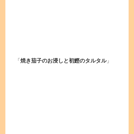
「
焼き茄子のお浸しと初鰹のタルタル
」