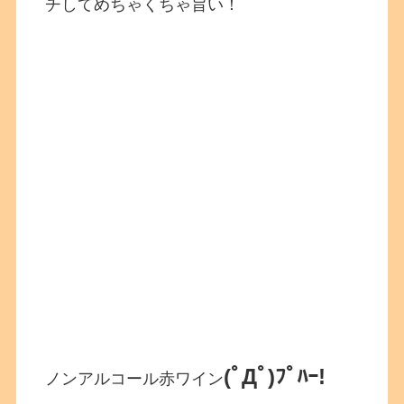
チしてめちゃくちゃ旨い！
(ﾟДﾟ)ﾌﾟﾊｰ!
ノンアルコール赤ワイン