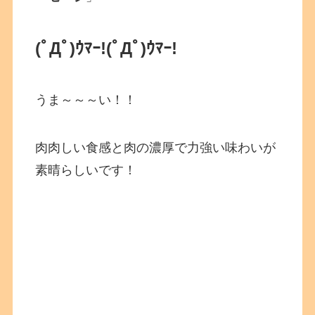
(ﾟДﾟ)ｳﾏｰ!
(ﾟДﾟ)ｳﾏｰ!
うま～～～い！！
肉肉しい食感と肉の濃厚で力強い味わいが
素晴らしいです！