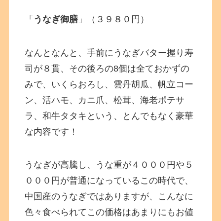
「
うなぎ御膳
」（３９８０円）
なんとなんと、手前にうなぎバター握り寿
司が８貫、その後ろの8個は全ておかずの
みで、いくらおろし、雲丹胡瓜、帆立コー
ン、活ハモ、カニ爪、松茸、海老ポテサ
ラ、和牛タタキという、とんでもなく豪華
な内容です！
うなぎが高騰し、うな重が４０００円や５
０００円が普通になっているこの時代で、
中国産のうなぎではありますが、こんなに
色々食べられてこの価格はあまりにもお値