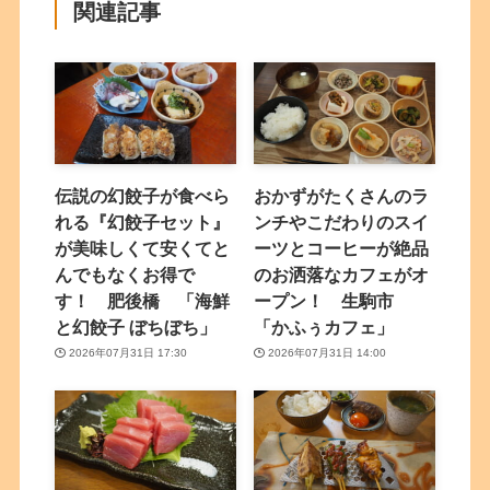
関連記事
伝説の幻餃子が食べら
おかずがたくさんのラ
れる『幻餃子セット』
ンチやこだわりのスイ
が美味しくて安くてと
ーツとコーヒーが絶品
んでもなくお得で
のお洒落なカフェがオ
す！ 肥後橋 「海鮮
ープン！ 生駒市
と幻餃子 ぼちぼち」
「かふぅカフェ」
2026年07月31日 17:30
2026年07月31日 14:00