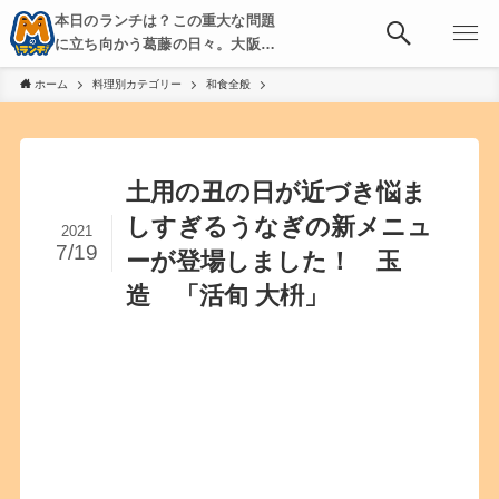
本日のランチは？この重大な問題
に立ち向かう葛藤の日々。大阪・
京都・神戸を中心とした食べ歩
ホーム
料理別カテゴリー
和食全般
き、飲み歩きを綴る。
土用の丑の日が近づき悩ま
しすぎるうなぎの新メニュ
2021
7/19
ーが登場しました！ 玉
造 「活旬 大枡」