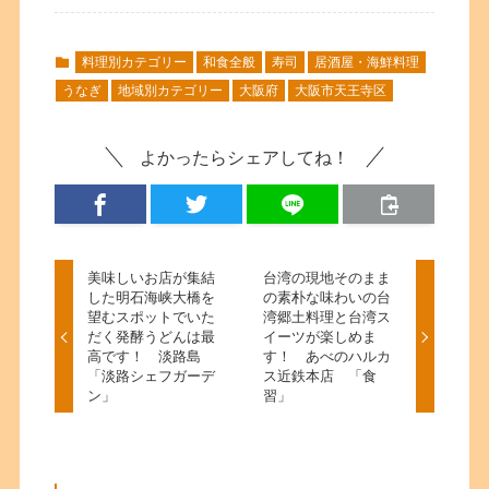
料理別カテゴリー
和食全般
寿司
居酒屋・海鮮料理
うなぎ
地域別カテゴリー
大阪府
大阪市天王寺区
よかったらシェアしてね！
美味しいお店が集結
台湾の現地そのまま
した明石海峡大橋を
の素朴な味わいの台
望むスポットでいた
湾郷土料理と台湾ス
だく発酵うどんは最
イーツが楽しめま
高です！ 淡路島
す！ あべのハルカ
「淡路シェフガーデ
ス近鉄本店 「食
ン」
習」