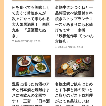
何を食べても美味しく
名物牛タンつくねと一
て安くて常連さんが
品料理食べ放題付き串
次々にやって来られる
焼きストップランチコ
大人気居酒屋！ 西区
ースがあまりにもお値
九条 「居酒屋たぬ
打ちです！ 京橋
き」
「鉄板創作串 てっぺん
京橋店」
2026年07月30日 17:00
2026年07月28日 12:00
豊富に揃ったお酒のア
名物土鍋ご飯をはじめ
テと日本酒と焼酎はま
とする和と洋の良いと
さに酒飲みの楽園で
こ取りのビストロ料理
す！ 三宮 「日本酒
がとても美味しいお