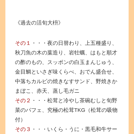
《過去の活旬大枡》
その１
・・・夜の日替わり、上五種盛り、
秋刀魚の木の葉造り、岩牡蠣、はもと順才
の酢のもの、スッポンの白玉まんじゅう、
金目鯛といさぎ味くらべ、おでん盛合せ、
中落ちカルビの焼きなすサンド、野焼きか
まぼこ、赤天、蒸し毛ガニ
その２
・・・松茸と冷やし茶碗むしと旬野
菜のパフェ、究極の松茸TKG（松茸の吸物
付）
その３
・・・いくら・うに・黒毛和牛サー