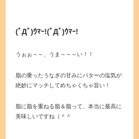
(ﾟДﾟ)ｳﾏｰ!
(ﾟДﾟ)ｳﾏｰ!
うぉぉ～～、うま～～～い！！
脂の乗ったうなぎの甘みにバターの塩気が
絶妙にマッチしてめちゃくちゃ旨い！
脂に脂を重ねる脂＆脂って、本当に最高に
美味しいですね（＾＾