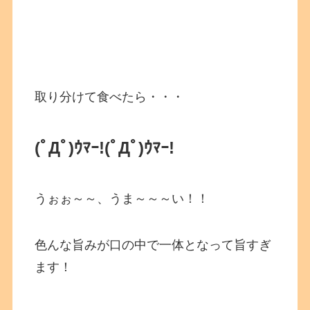
取り分けて食べたら・・・
(ﾟДﾟ)ｳﾏｰ!
(ﾟДﾟ)ｳﾏｰ!
うぉぉ～～、うま～～～い！！
色んな旨みが口の中で一体となって旨すぎ
ます！