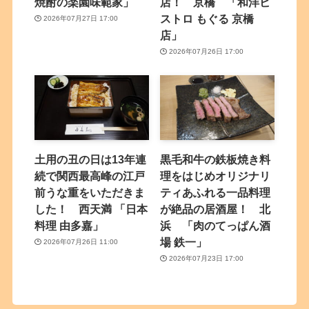
焼酎の楽園味範家」
店！ 京橋 「和洋ビ
ストロ もぐる 京橋
2026年07月27日 17:00
店」
2026年07月26日 17:00
土用の丑の日は13年連
黒毛和牛の鉄板焼き料
続で関西最高峰の江戸
理をはじめオリジナリ
前うな重をいただきま
ティあふれる一品料理
した！ 西天満 「日本
が絶品の居酒屋！ 北
料理 由多嘉」
浜 「肉のてっぱん酒
場 鉄一」
2026年07月26日 11:00
2026年07月23日 17:00