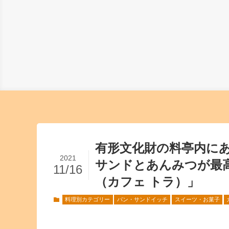
有形文化財の料亭内に
2021
サンドとあんみつが最高で
11/16
（カフェ トラ）」
料理別カテゴリー
パン・サンドイッチ
スイーツ・お菓子