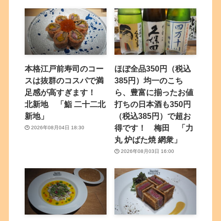
本格江戸前寿司のコー
ほぼ全品350円（税込
スは抜群のコスパで満
385円）均一のこち
足感が高すぎます！
ら、豊富に揃ったお値
北新地 「鮨 二十二北
打ちの日本酒も350円
新地」
（税込385円）で超お
得です！ 梅田 「力
2026年08月04日 18:30
丸 炉ばた焼 網衆」
2026年08月03日 16:00