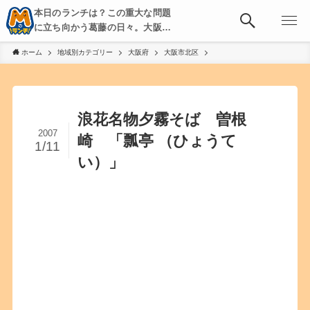
本日のランチは？この重大な問題
に立ち向かう葛藤の日々。大阪・
京都・神戸を中心とした食べ歩
ホーム
地域別カテゴリー
大阪府
大阪市北区
き、飲み歩きを綴る。
浪花名物夕霧そば 曽根
2007
崎 「瓢亭 （ひょうて
1/11
い）」