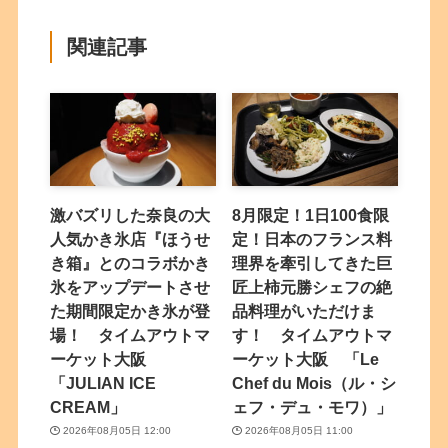
関連記事
激バズリした奈良の大
8月限定！1日100食限
人気かき氷店『ほうせ
定！日本のフランス料
き箱』とのコラボかき
理界を牽引してきた巨
氷をアップデートさせ
匠上柿元勝シェフの絶
た期間限定かき氷が登
品料理がいただけま
場！ タイムアウトマ
す！ タイムアウトマ
ーケット大阪
ーケット大阪 「Le
「JULIAN ICE
Chef du Mois（ル・シ
CREAM」
ェフ・デュ・モワ）」
2026年08月05日 12:00
2026年08月05日 11:00