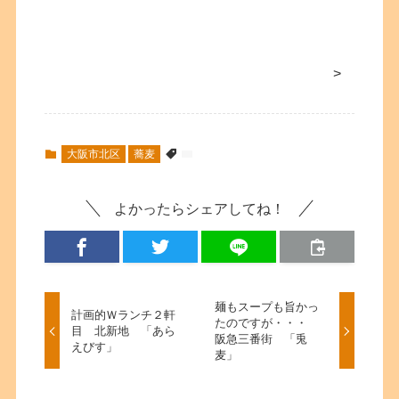
>
大阪市北区
蕎麦
よかったらシェアしてね！
麺もスープも旨かっ
計画的Ｗランチ２軒
たのですが・・・
目 北新地 「あら
阪急三番街 「兎
えびす」
麦」