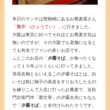
本日のランチは曽根崎にあるお蕎麦屋さん
「
瓢亭 （ひょうてい）
」に行きました。
大阪は東京に比べてそれほどお蕎麦文化は
無いのですが、その大阪でも老舗になると
ても有名でファンの多いお店です。
ふとこのお店の「
夕霧そば
」が食べたくな
って１０年ぶりくらいに行ってきました。
浪花名物ともいえるこの夕霧そばとは、白
いそば粉に柚子の表皮をすりおろしたもの
を練りこんで入念に打ったお蕎麦で、近松
門左衛門作「廓文章」の夕霧太夫にちなん
で「
夕霧そば
」と名付けられたそうです。