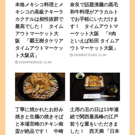
本格メキシコ料理とメ
奈良で話題沸騰の黒毛
キシコの高級テキーラ
和牛料理がアラカルト
カクテルは相性抜群で
でお手軽にいただけま
最高でした！ タイム
す！ タイムアウトマ
アウトマーケット大
ーケット大阪 「#肉
阪 「覇王樹タケリア
といえば松田 タイムア
タイムアウトマーケッ
ウトマーケット大阪」
ト大阪店」
2026年07月29日 11:00
2026年08月02日 11:00
丁寧に焼かれたお好み
土用の丑の日は13年連
焼きと生麺の焼きそば
続で関西最高峰の江戸
と本場宮崎のチキン南
前うな重をいただきま
蛮が絶品です！ 中崎
した！ 西天満 「日本