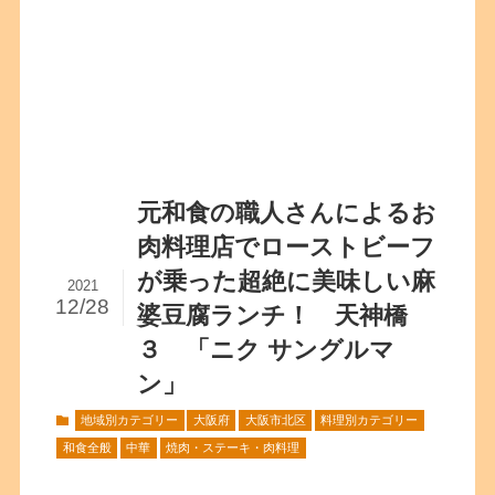
元和食の職人さんによるお
肉料理店でローストビーフ
が乗った超絶に美味しい麻
2021
12/28
婆豆腐ランチ！ 天神橋
３ 「ニク サングルマ
ン」
地域別カテゴリー
大阪府
大阪市北区
料理別カテゴリー
和食全般
中華
焼肉・ステーキ・肉料理