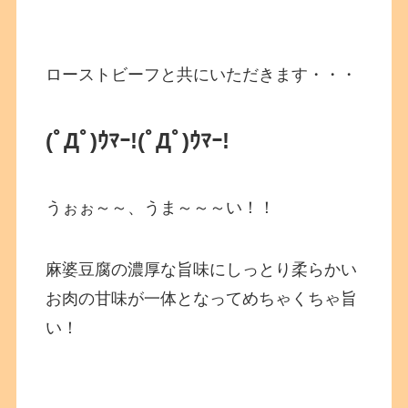
ローストビーフと共にいただきます・・・
(ﾟДﾟ)ｳﾏｰ!
(ﾟДﾟ)ｳﾏｰ!
うぉぉ～～、うま～～～い！！
麻婆豆腐の濃厚な旨味にしっとり柔らかい
お肉の甘味が一体となってめちゃくちゃ旨
い！