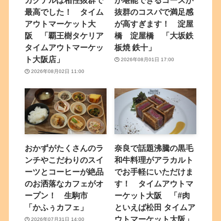
カクテルは相性抜群で
が堪能できるコースが
最高でした！ タイム
抜群のコスパで満足感
アウトマーケット大
が高すぎます！ 淀屋
阪 「覇王樹タケリア
橋 淀屋橋 「大坂鉄
タイムアウトマーケッ
板焼 鉄十」
ト大阪店」
2026年08月01日 17:00
2026年08月02日 11:00
おかずがたくさんのラ
奈良で話題沸騰の黒毛
ンチやこだわりのスイ
和牛料理がアラカルト
ーツとコーヒーが絶品
でお手軽にいただけま
のお洒落なカフェがオ
す！ タイムアウトマ
ープン！ 生駒市
ーケット大阪 「#肉
「かふぅカフェ」
といえば松田 タイムア
ウトマーケット大阪」
2026年07月31日 14:00