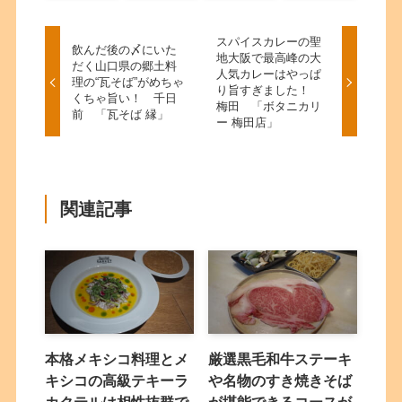
スパイスカレーの聖
飲んだ後の〆にいた
地大阪で最高峰の大
だく山口県の郷土料
人気カレーはやっぱ
理の“瓦そば”がめちゃ
り旨すぎました！
くちゃ旨い！ 千日
梅田 「ボタニカリ
前 「瓦そば 縁」
ー 梅田店」
関連記事
本格メキシコ料理とメ
厳選黒毛和牛ステーキ
キシコの高級テキーラ
や名物のすき焼きそば