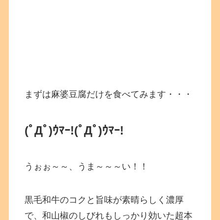
まずは麻婆豆腐だけを食べてみます・・・
(ﾟДﾟ)ｳﾏｰ!
(ﾟДﾟ)ｳﾏｰ!
うぉぉ～～、うま～～～い！！
黒毛和牛のコクと旨味が素晴らしく濃厚
で、和山椒のしびれもしっかり効いた超本