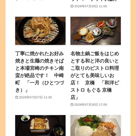
2026年07月29日 11:00
丁寧に焼かれたお好み
名物土鍋ご飯をはじめ
焼きと生麺の焼きそば
とする和と洋の良いと
と本場宮崎のチキン南
こ取りのビストロ料理
蛮が絶品です！ 中崎
がとても美味しいお
町 「一月（ひとつづ
店！ 京橋 「和洋ビ
き）」
ストロ もぐる 京橋
店」
2026年07月27日 11:30
2026年07月26日 17:00