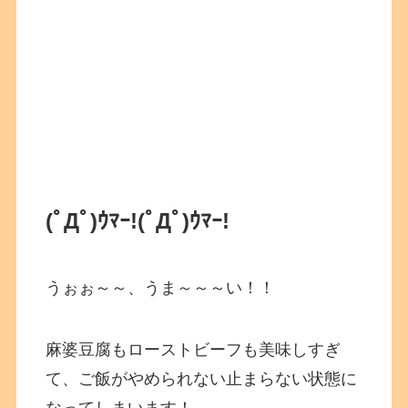
(ﾟДﾟ)ｳﾏｰ!
(ﾟДﾟ)ｳﾏｰ!
うぉぉ～～、うま～～～い！！
麻婆豆腐もローストビーフも美味しすぎ
て、ご飯がやめられない止まらない状態に
なってしまいます！