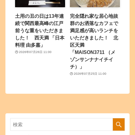
土用の丑の日は13年連
完全隠れ家な居心地抜
続で関西最高峰の江戸
群のお洒落なカフェで
前うな重をいただきま
満足感が高いランチを
した！ 西天満 「日本
いただきました！ 北
料理 由多嘉」
区天満
「MAISON3711 （メ
2026年07月26日 11:00
ゾンサンナナイチイ
チ）」
2026年07月25日 11:00