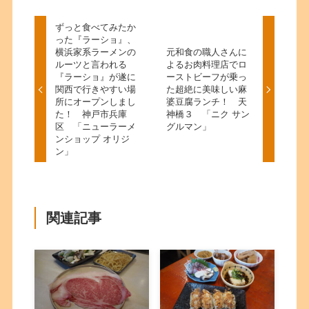
ずっと食べてみたか
った『ラーショ』、
横浜家系ラーメンの
元和食の職人さんに
ルーツと言われる
よるお肉料理店でロ
『ラーショ』が遂に
ーストビーフが乗っ
関西で行きやすい場
た超絶に美味しい麻
所にオープンしまし
婆豆腐ランチ！ 天
た！ 神戸市兵庫
神橋３ 「ニク サン
区 「ニューラーメ
グルマン」
ンショップ オリジ
ン」
関連記事