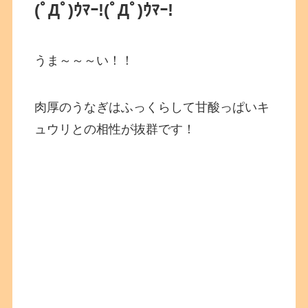
(ﾟДﾟ)ｳﾏｰ!
(ﾟДﾟ)ｳﾏｰ!
うま～～～い！！
肉厚のうなぎはふっくらして甘酸っぱいキ
ュウリとの相性が抜群です！