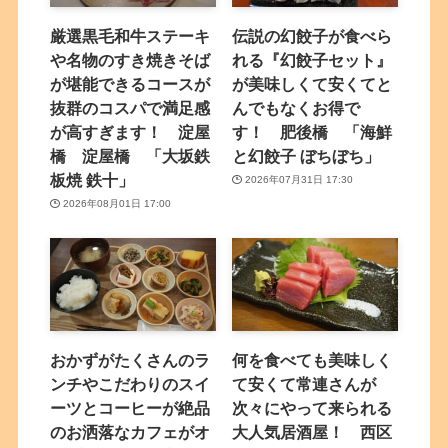
厳選黒毛和牛ステーキ
伝説の幻餃子が食べら
や名物のすき焼きそば
れる『幻餃子セット』
が堪能できるコースが
が美味しくて安くてと
抜群のコスパで満足感
んでもなくお得で
が高すぎます！ 淀屋
す！ 肥後橋 「海鮮
橋 淀屋橋 「大坂鉄
と幻餃子 ぼちぼち」
板焼 鉄十」
2026年07月31日 17:30
2026年08月01日 17:00
おかずがたくさんのラ
何を食べても美味しく
ンチやこだわりのスイ
て安くて常連さんが
ーツとコーヒーが絶品
次々にやって来られる
のお洒落なカフェがオ
大人気居酒屋！ 西区