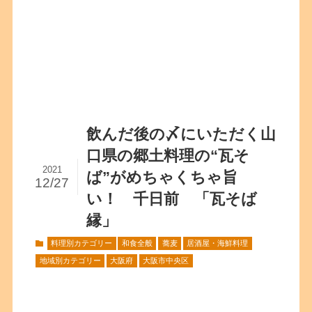
飲んだ後の〆にいただく山
口県の郷土料理の“瓦そ
2021
ば”がめちゃくちゃ旨
12/27
い！ 千日前 「瓦そば
縁」
料理別カテゴリー
和食全般
蕎麦
居酒屋・海鮮料理
地域別カテゴリー
大阪府
大阪市中央区