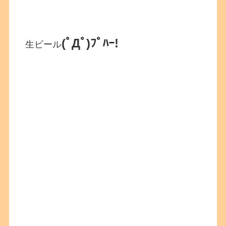
(ﾟДﾟ)ﾌﾟﾊｰ!
生ビール