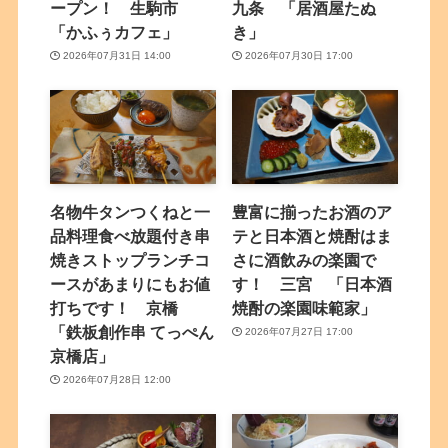
ープン！ 生駒市
九条 「居酒屋たぬ
「かふぅカフェ」
き」
2026年07月31日 14:00
2026年07月30日 17:00
名物牛タンつくねと一
豊富に揃ったお酒のア
品料理食べ放題付き串
テと日本酒と焼酎はま
焼きストップランチコ
さに酒飲みの楽園で
ースがあまりにもお値
す！ 三宮 「日本酒
打ちです！ 京橋
焼酎の楽園味範家」
「鉄板創作串 てっぺん
2026年07月27日 17:00
京橋店」
2026年07月28日 12:00