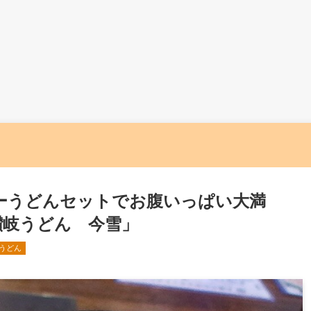
ーうどんセットでお腹いっぱい大満
讃岐うどん 今雪」
うどん