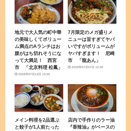
地元で大人気の町中華
7月限定のメガ盛りメ
の美味しくてボリュー
ニューは旨すぎてヤバ
ム満点のAランチはお
いですがボリュームが
腹がはち切れそうにな
ヤバすぎます！ 尼崎
って大満足！ 西宮
市 「龍あん」
市 「北京料理 松鳳」
2026年07月07日 12:00
2026年07月13日 13:00
メイン料理を2品選ぶ
店内で手作りのラー油
と餃子が1人前たった
『香辣油』がベースの