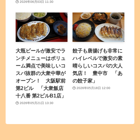
2026年06月03日 11:30
大瓶ビールが激安でラ
餃子も唐揚げも非常に
ンチメニューはボリュ
ハイレベルで激安の素
ーム満点で美味しいコ
晴らしいコスパの大人
スパ抜群の大衆中華が
気店！ 豊中市 「あ
オープン！ 大阪駅前
の餃子家」
第2ビル 「大衆飯店
2026年05月18日 12:00
十八番 第2ビルB1店」
2026年05月21日 13:30