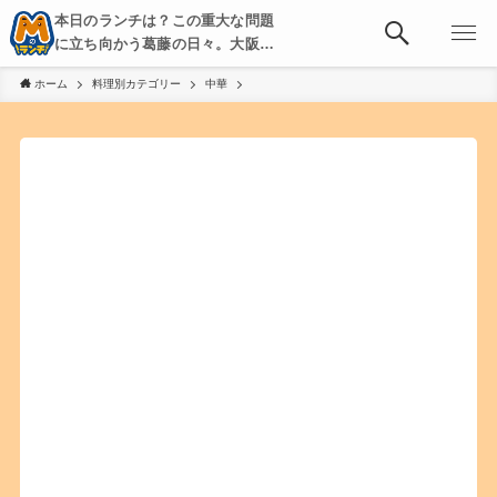
本日のランチは？この重大な問題
に立ち向かう葛藤の日々。大阪・
京都・神戸を中心とした食べ歩
ホーム
料理別カテゴリー
中華
き、飲み歩きを綴る。