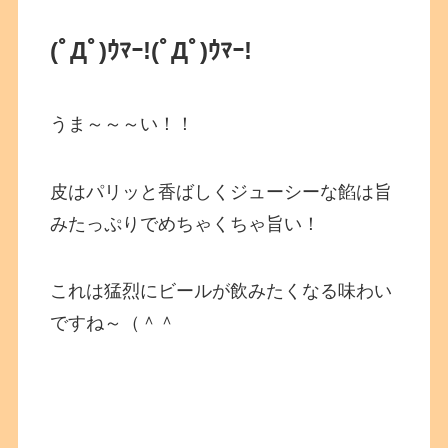
(ﾟДﾟ)ｳﾏｰ!
(ﾟДﾟ)ｳﾏｰ!
うま～～～い！！
皮はパリッと香ばしくジューシーな餡は旨
みたっぷりでめちゃくちゃ旨い！
これは猛烈にビールが飲みたくなる味わい
ですね～（＾＾