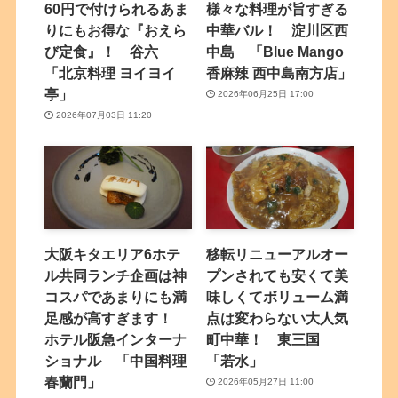
60円で付けられるあま
様々な料理が旨すぎる
りにもお得な『おえら
中華バル！ 淀川区西
び定食』！ 谷六
中島 「Blue Mango
「北京料理 ヨイヨイ
香麻辣 西中島南方店」
亭」
2026年06月25日 17:00
2026年07月03日 11:20
大阪キタエリア6ホテ
移転リニューアルオー
ル共同ランチ企画は神
プンされても安くて美
コスパであまりにも満
味しくてボリューム満
足感が高すぎます！
点は変わらない大人気
ホテル阪急インターナ
町中華！ 東三国
ショナル 「中国料理
「若水」
春蘭門」
2026年05月27日 11:00