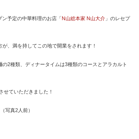
ープン予定の中華料理のお店「
N山総本家 N山大介
」のレセプ
方が、満を持してこの地で開業をされます！
麺の2種類、ディナータイムは3種類のコースとアラカルト
食させていただきました！
」（写真2人前）