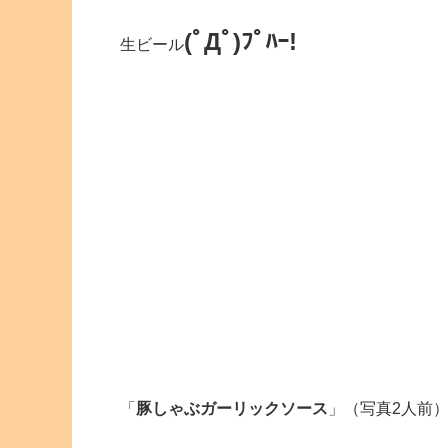
(ﾟДﾟ)ﾌﾟﾊｰ!
生ビール
「
豚しゃぶガーリックソース
」（写真2人前