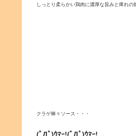
しっとり柔らかい鶏肉に濃厚な旨みと痺れの
クラゲ棒々ソース・・・
(ﾟДﾟ)ｳﾏｰ!
(ﾟДﾟ)ｳﾏｰ!