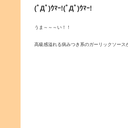
(ﾟДﾟ)ｳﾏｰ!
(ﾟДﾟ)ｳﾏｰ!
うま～～～い！！
高級感溢れる病みつき系のガーリックソース