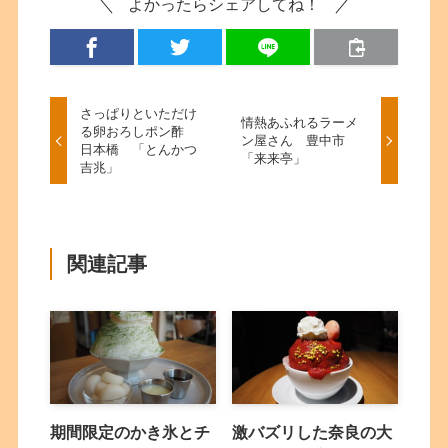
よかったらシェアしてね！
さっぱりといただけ
情熱あふれるラーメ
る卵おろしポン酢
ン屋さん 豊中市
日本橋 「とんかつ
「来来亭」
吉兆」
関連記事
期間限定のかき氷とチ
激バズリした奈良の大