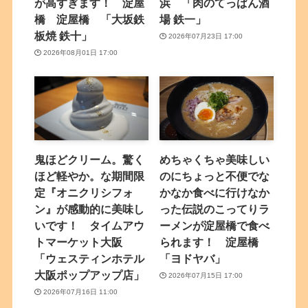
が高すぎます！ 淀屋
浜 「肉のてっぱん酒
橋 淀屋橋 「大坂鉄
場 鉄一」
板焼 鉄十」
2026年07月23日 17:00
2026年08月01日 17:00
鬼ほどクリーム。驚く
めちゃくちゃ美味しい
ほど軽やか。な期間限
のにちょっと不便でな
定『オニクリシフォ
かなか食べに行けなか
ン』が感動的に美味し
った伝説のこってりラ
いです！ タイムアウ
ーメンが淀屋橋で食べ
トマーケット大阪
られます！ 淀屋橋
「ウェスティンホテル
「ヨドヤバ」
大阪ポップアップ店」
2026年07月15日 17:00
2026年07月16日 11:00