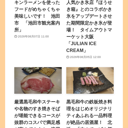
キンラーメンを使った
人気かき氷店『ほうせ
フードがめちゃくちゃ
き箱』とのコラボかき
美味しいです！ 池田
氷をアップデートさせ
市 「池田市観光案内
た期間限定かき氷が登
所」
場！ タイムアウトマ
ーケット大阪
2026年08月07日 11:00
「JULIAN ICE
CREAM」
2026年08月05日 12:00
厳選黒毛和牛ステーキ
黒毛和牛の鉄板焼き料
や名物のすき焼きそば
理をはじめオリジナリ
が堪能できるコースが
ティあふれる一品料理
抜群のコスパで満足感
が絶品の居酒屋！ 北