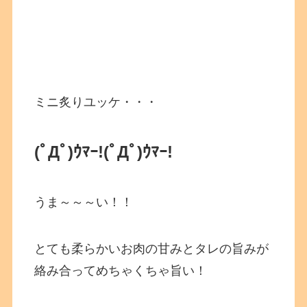
ミニ炙りユッケ・・・
(ﾟДﾟ)ｳﾏｰ!
(ﾟДﾟ)ｳﾏｰ!
うま～～～い！！
とても柔らかいお肉の甘みとタレの旨みが
絡み合ってめちゃくちゃ旨い！