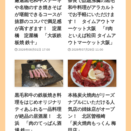
厳選黒毛和牛ステーキ
奈良で話題沸騰の黒毛
や名物のすき焼きそば
和牛料理がアラカルト
が堪能できるコースが
でお手軽にいただけま
抜群のコスパで満足感
す！ タイムアウトマ
が高すぎます！ 淀屋
ーケット大阪 「#肉
橋 淀屋橋 「大坂鉄
といえば松田 タイムア
板焼 鉄十」
ウトマーケット大阪」
2026年08月01日 17:00
2026年07月29日 11:00
黒毛和牛の鉄板焼き料
本格炭火焼肉がリーズ
理をはじめオリジナリ
ナブルにいただける人
ティあふれる一品料理
気店の姉妹店がオープ
が絶品の居酒屋！ 北
ン！ 北区曽根崎
浜 「肉のてっぱん酒
「炭火焼肉もっくん 梅
場 鉄一」
田店」