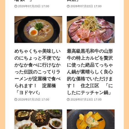
2026年07月23日 17:00
2026年07月22日 17:00
めちゃくちゃ美味しい
最高級黒毛和牛の山形
のにちょっと不便でな
牛の特上カルビを贅沢
かなか食べに行けなか
に使った絶品てっちゃ
った伝説のこってりラ
ん鍋が素晴らしく良心
ーメンが淀屋橋で食べ
的な価格でいただけま
られます！ 淀屋橋
す！ 住之江区 「に
「ヨドヤバ」
したにテッチャン鍋」
2026年07月15日 17:00
2026年07月13日 17:00