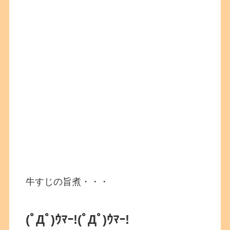
牛すじの旨煮・・・
(ﾟДﾟ)ｳﾏｰ!
(ﾟДﾟ)ｳﾏｰ!