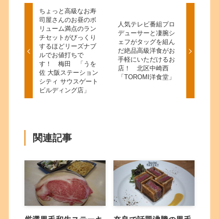
ちょっと高級なお寿
司屋さんのお昼のボ
人気テレビ番組プロ
リューム満点のラン
デューサーと凄腕シ
チセットがびっくり
ェフがタッグを組ん
するほどリーズナブ
だ絶品高級洋食がお
ルでお値打ちで
手軽にいただけるお
す！ 梅田 「うを
店！ 北区中崎西
佐 大阪ステーション
「TOROMI洋食堂」
シティ サウスゲート
ビルディング店」
関連記事