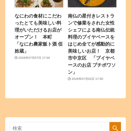
なにわの食材にこだわ
南仏の星付きレストラ
ったとても美味しい料
ンで修業をされた女性
理がいただけるお店が
シェフによる南仏伝統
オープン！ 本町
料理のブイヤベースを
「なにわ農家飯ト酒 佰
はじめ全てが感動的に
姓蔵」
美味しいお店！ 京都
市中京区 「ブイヤベ
2026年07月07日 17:00
ースのお店 プチポワソ
ン」
2026年07月02日 17:00