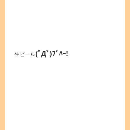
(ﾟДﾟ)ﾌﾟﾊｰ!
生ビール