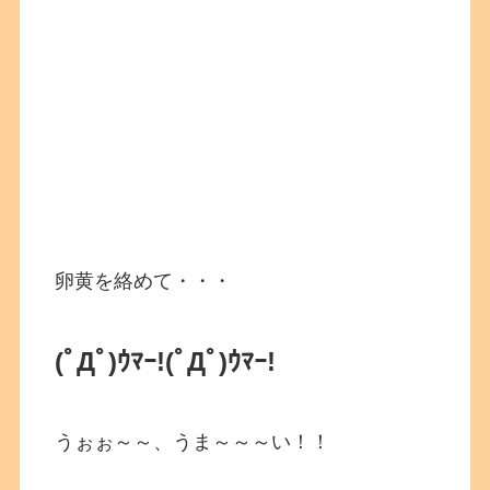
卵黄を絡めて・・・
(ﾟДﾟ)ｳﾏｰ!
(ﾟДﾟ)ｳﾏｰ!
うぉぉ～～、うま～～～い！！