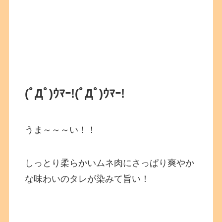
(ﾟДﾟ)ｳﾏｰ!
(ﾟДﾟ)ｳﾏｰ!
うま～～～い！！
しっとり柔らかいムネ肉にさっぱり爽やか
な味わいのタレが染みて旨い！