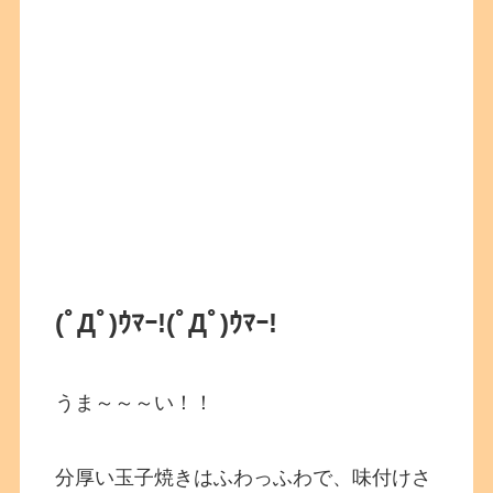
(ﾟДﾟ)ｳﾏｰ!
(ﾟДﾟ)ｳﾏｰ!
うま～～～い！！
分厚い玉子焼きはふわっふわで、味付けさ