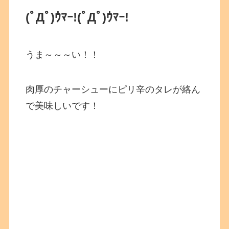
(ﾟДﾟ)ｳﾏｰ!
(ﾟДﾟ)ｳﾏｰ!
うま～～～い！！
肉厚のチャーシューにピリ辛のタレが絡ん
で美味しいです！