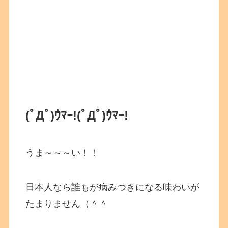
(ﾟДﾟ)ｳﾏｰ!
(ﾟДﾟ)ｳﾏｰ!
うま～～～い！！
日本人なら誰もが病みつきになる味わいが
たまりません（＾＾