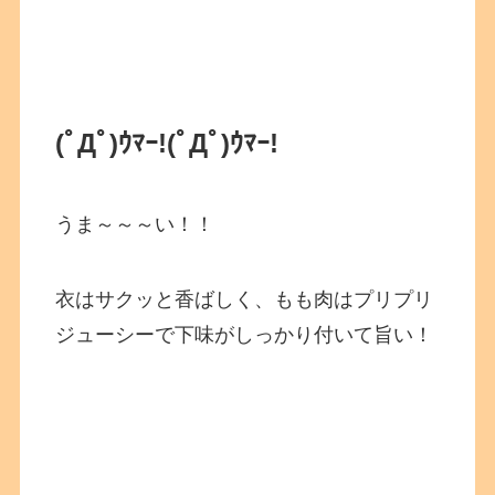
(ﾟДﾟ)ｳﾏｰ!
(ﾟДﾟ)ｳﾏｰ!
うま～～～い！！
衣はサクッと香ばしく、もも肉はプリプリ
ジューシーで下味がしっかり付いて旨い！