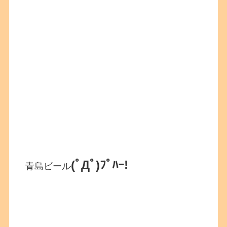
(ﾟДﾟ)ﾌﾟﾊｰ!
青島ビール