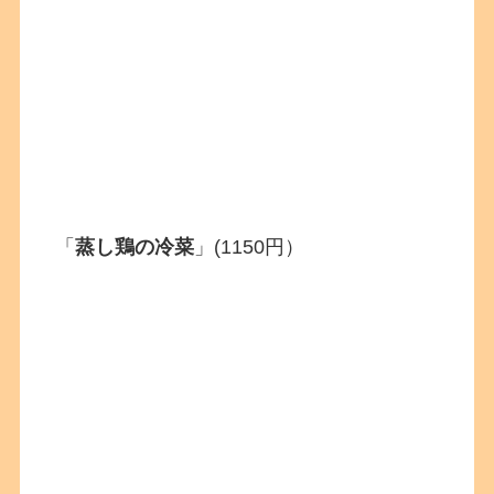
「
蒸し鶏の冷菜
」(1150円）