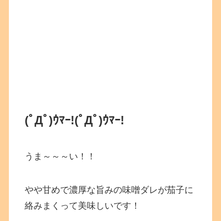
(ﾟДﾟ)ｳﾏｰ!
(ﾟДﾟ)ｳﾏｰ!
うま～～～い！！
やや甘めで濃厚な旨みの味噌ダレが茄子に
絡みまくって美味しいです！