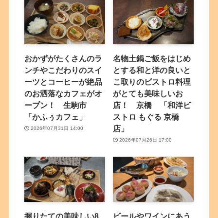
おかずがたくさんのラ
名物土鍋ご飯をはじめ
ンチやこだわりのスイ
とする和と洋の良いと
ーツとコーヒーが絶品
こ取りのビストロ料理
のお洒落なカフェがオ
がとても美味しいお
ープン！ 生駒市
店！ 京橋 「和洋ビ
「かふぅカフェ」
ストロ もぐる 京橋
店」
2026年07月31日 14:00
2026年07月26日 17:00
握りたての美味しい8
ビールやワインにあう