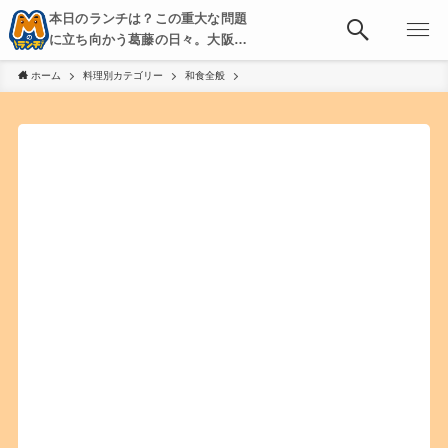
本日のランチは？この重大な問題
に立ち向かう葛藤の日々。大阪・
京都・神戸を中心とした食べ歩
ホーム
料理別カテゴリー
和食全般
き、飲み歩きを綴る。