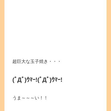
超巨大な玉子焼き・・・
(ﾟДﾟ)ｳﾏｰ!
(ﾟДﾟ)ｳﾏｰ!
うま～～～い！！