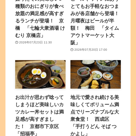
種類のおにぎりが食べ
とてもお手軽なおつま
放題の満足感が高すぎ
みが各店舗から登場！
るランチが登場！ 京
月曜夜はビールが半
橋 「七輪大衆酒場 け
額！ 梅田 「タイム
むり 京橋店」
アウトマーケット大
阪」
2026年07月23日 11:30
2026年07月20日 17:00
お出汁が思わず唸って
地元で愛され続ける美
しまうほど美味しいカ
味しくてボリューム満
ツカレー丼セットは満
点でリーズナブルな大
足感が高すぎまし
衆食堂！ 西成区
た！ 京都市下京区
「手打うどん そば つ
「招福亭」
かよし」