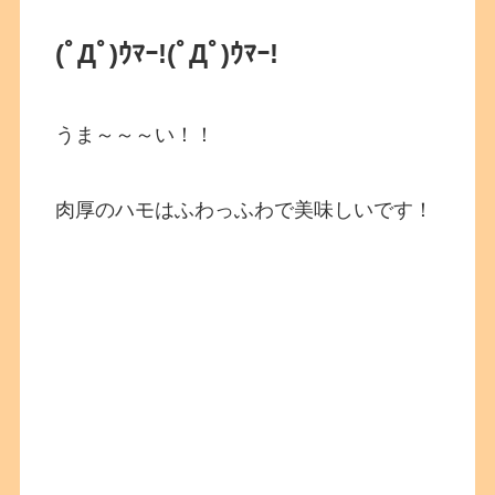
(ﾟДﾟ)ｳﾏｰ!
(ﾟДﾟ)ｳﾏｰ!
うま～～～い！！
肉厚のハモはふわっふわで美味しいです！