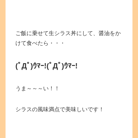
ご飯に乗せて生シラス丼にして、醤油をか
けて食べたら・・・
(ﾟДﾟ)ｳﾏｰ!
(ﾟДﾟ)ｳﾏｰ!
うま～～～い！！
シラスの風味満点で美味しいです！