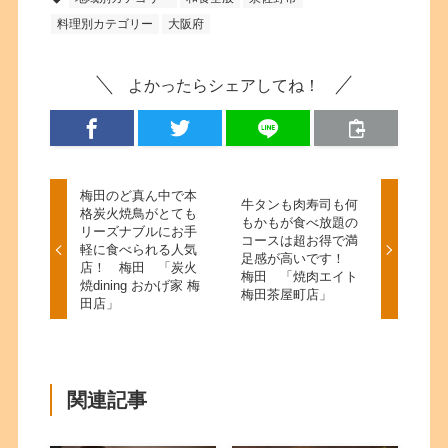
料理別カテゴリー
大阪府
よかったらシェアしてね！
梅田のど真ん中で本
牛タンも肉寿司も何
格炭火焼鳥がとても
もかもが食べ放題の
リーズナブルにお手
コースは超お得で満
軽に食べられる人気
足感が高いです！
店！ 梅田 「炭火
梅田 「焼肉エイト
焼dining おかげ家 梅
梅田茶屋町店」
田店」
関連記事