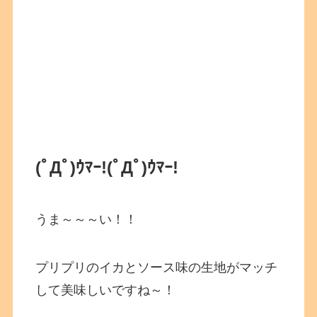
(ﾟДﾟ)ｳﾏｰ!
(ﾟДﾟ)ｳﾏｰ!
うま～～～い！！
プリプリのイカとソース味の生地がマッチ
して美味しいですね～！