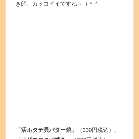
き師、カッコイイですね～（＾＾
「
活ホタテ貝バター焼
」（330円税込）、