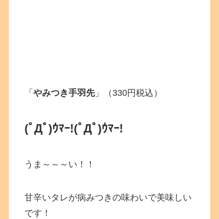
「
やみつき手羽先
」（330円税込）
(ﾟДﾟ)ｳﾏｰ!
(ﾟДﾟ)ｳﾏｰ!
うま～～～い！！
甘辛いタレが病みつきの味わいで美味しい
です！