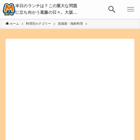
本日のランチは？この重大な問題
に立ち向かう葛藤の日々。大阪・
京都・神戸を中心とした食べ歩
ホーム
料理別カテゴリー
居酒屋・海鮮料理
き、飲み歩きを綴る。