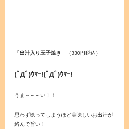
「
出汁入り玉子焼き
」（330円税込）
(ﾟДﾟ)ｳﾏｰ!
(ﾟДﾟ)ｳﾏｰ!
うま～～～い！！
思わず唸ってしまうほど美味しいお出汁が
絡んで旨い！