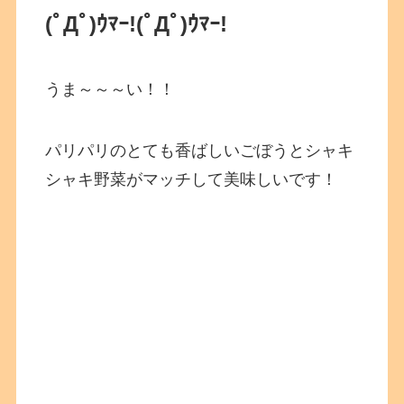
(ﾟДﾟ)ｳﾏｰ!
(ﾟДﾟ)ｳﾏｰ!
うま～～～い！！
パリパリのとても香ばしいごぼうとシャキ
シャキ野菜がマッチして美味しいです！