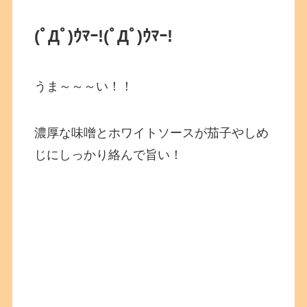
(ﾟДﾟ)ｳﾏｰ!
(ﾟДﾟ)ｳﾏｰ!
うま～～～い！！
濃厚な味噌とホワイトソースが茄子やしめ
じにしっかり絡んで旨い！