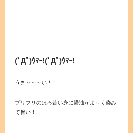
(ﾟДﾟ)ｳﾏｰ!
(ﾟДﾟ)ｳﾏｰ!
うま～～～い！！
プリプリのほろ苦い身に醤油がよ～く染み
て旨い！