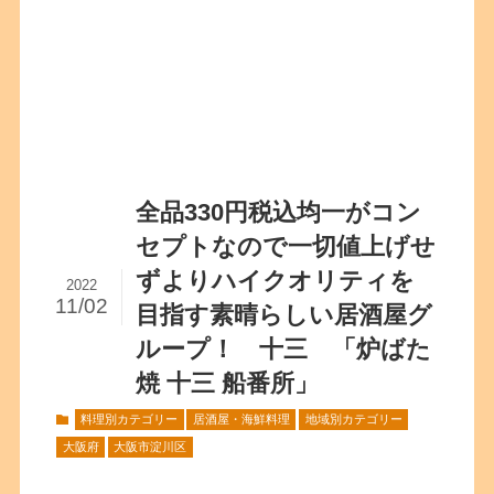
全品330円税込均一がコン
セプトなので一切値上げせ
ずよりハイクオリティを
2022
11/02
目指す素晴らしい居酒屋グ
ループ！ 十三 「炉ばた
焼 十三 船番所」
料理別カテゴリー
居酒屋・海鮮料理
地域別カテゴリー
大阪府
大阪市淀川区