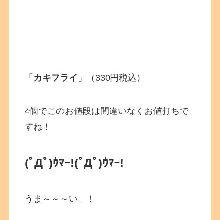
「
カキフライ
」（330円税込）
4個でこのお値段は間違いなくお値打ちで
すね！
(ﾟДﾟ)ｳﾏｰ!
(ﾟДﾟ)ｳﾏｰ!
うま～～～い！！