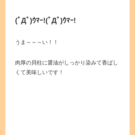
(ﾟДﾟ)ｳﾏｰ!
(ﾟДﾟ)ｳﾏｰ!
うま～～～い！！
肉厚の貝柱に醤油がしっかり染みて香ばし
くて美味しいです！