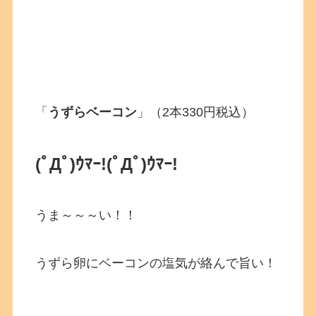
「
うずらベーコン
」（2本330円税込）
(ﾟДﾟ)ｳﾏｰ!
(ﾟДﾟ)ｳﾏｰ!
うま～～～い！！
うずら卵にベーコンの塩気が絡んで旨い！