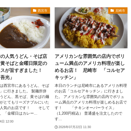
西宮市
尼崎市
営の人気うどん・そば店
アメリカンな雰囲気の店内でボリ
け黄そばと金曜日限定の
ューム満点のアメリカ料理が楽し
イスが旨すぎました！
めるお店！ 尼崎市 「コルセア
「吾光」
キッチン」
は西宮市にあるうどん、そば
本日のランチは尼崎市にあるアメリカ料理
」に行きました。 製麺所併
のお店「コルセアキッチン」に行きまし
うどん、黒そば、黄そばの麺
た。 アメリカンな雰囲気の店内でボリュ
がとてもリーズナブルにいた
ーム満点のアメリカ料理が楽しめるお店で
で人気のお店です！ そして
す！ 「チキンオーバーライス」
、「金曜日はカレー...
（1,200円税込） 普通盛を注文したので
す...
4日 12:00
2026年07月22日 11:30