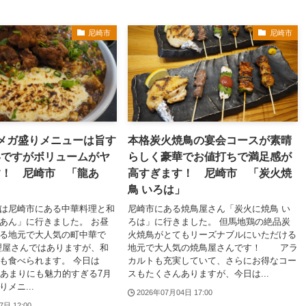
尼崎市
尼崎市
メガ盛りメニューは旨す
本格炭火焼鳥の宴会コースが素晴
いですがボリュームがヤ
らしく豪華でお値打ちで満足感が
す！ 尼崎市 「龍あ
高すぎます！ 尼崎市 「炭火焼
鳥 いろは」
は尼崎市にある中華料理と和
尼崎市にある焼鳥屋さん「炭火に焼鳥 い
あん」に行きました。 お昼
ろは」に行きました。 但馬地鶏の絶品炭
る地元で大人気の町中華で
火焼鳥がとてもリーズナブルにいただける
理屋さんではありますが、和
地元で大人気の焼鳥屋さんです！ アラ
も食べられます。 今日は
カルトも充実していて、さらにお得なコー
、あまりにも魅力的すぎる7月
スもたくさんありますが、今日は...
メニ...
2026年07月04日 17:00
7日 12:00