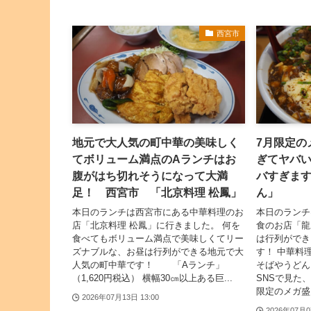
西宮市
地元で大人気の町中華の美味しく
7月限定の
てボリューム満点のAランチはお
ぎてヤバ
腹がはち切れそうになって大満
バすぎま
足！ 西宮市 「北京料理 松鳳」
ん」
本日のランチは西宮市にある中華料理のお
本日のランチ
店「北京料理 松鳳」に行きました。 何を
食のお店「龍
食べてもボリューム満点で美味しくてリー
は行列ができ
ズナブルな、お昼は行列ができる地元で大
す！ 中華料
人気の町中華です！ 「Aランチ」
そばやうどん
（1,620円税込） 横幅30㎝以上ある巨...
SNSで見た
限定のメガ盛り
2026年07月13日 13:00
2026年07月0