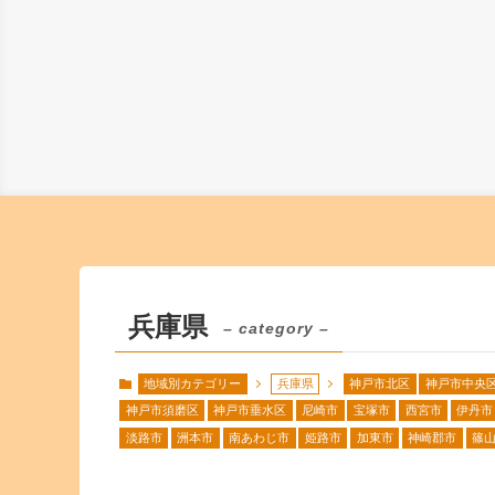
兵庫県
– category –
地域別カテゴリー
兵庫県
神戸市北区
神戸市中央
神戸市須磨区
神戸市垂水区
尼崎市
宝塚市
西宮市
伊丹市
淡路市
洲本市
南あわじ市
姫路市
加東市
神崎郡市
篠