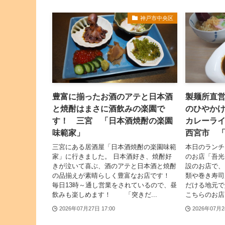
神戸市中央区
豊富に揃ったお酒のアテと日本酒
製麺所直
と焼酎はまさに酒飲みの楽園で
のひやか
す！ 三宮 「日本酒焼酎の楽園
カレーラ
味範家」
西宮市 
三宮にある居酒屋「日本酒焼酎の楽園味範
本日のランチ
家」に行きました。 日本酒好き、焼酎好
のお店「吾光
きが泣いて喜ぶ、酒のアテと日本酒と焼酎
設のお店で、
の品揃えが素晴らしく豊富なお店です！
類や巻き寿司
毎日13時～通し営業をされているので、昼
だける地元
飲みも楽しめます！ 「突きだ...
こちらのお店
2026年07月27日 17:00
2026年07月2