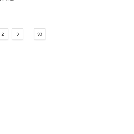
2
3
...
93