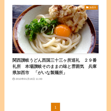
加西市
関西讃岐うどん西国三十三ヶ所巡礼 ２９番
礼所 本場讃岐そのままの味と雰囲気 兵庫
県加西市 「がいな製麺所」
2010年01月16日 11:00
1