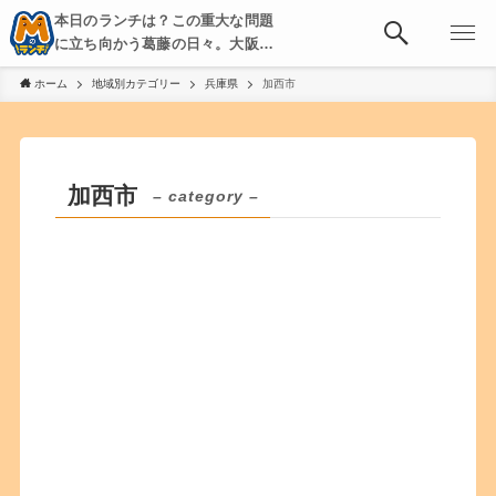
本日のランチは？この重大な問題
に立ち向かう葛藤の日々。大阪・
京都・神戸を中心とした食べ歩
ホーム
地域別カテゴリー
兵庫県
加西市
き、飲み歩きを綴る。
加西市
– category –