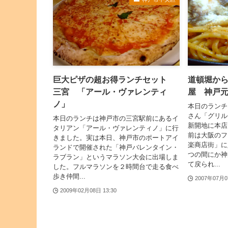
巨大ピザの超お得ランチセット
道頓堀か
三宮 「アール・ヴァレンティ
屋 神戸
ノ」
本日のランチ
さん「グリル
本日のランチは神戸市の三宮駅前にあるイ
新開地に本店
タリアン「アール・ヴァレンティノ」に行
前は大阪のフ
きました。実は本日、神戸市のポートアイ
楽商店街」に
ランドで開催された「神戸バレンタイン・
つの間にか神
ラブラン」というマラソン大会に出場しま
て戻られ...
した。フルマラソンを２時間台で走る食べ
歩き仲間...
2007年07月0
2009年02月08日 13:30