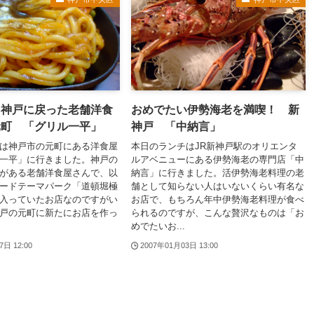
ら神戸に戻った老舗洋食
おめでたい伊勢海老を満喫！ 新
元町 「グリル一平」
神戸 「中納言」
は神戸市の元町にある洋食屋
本日のランチはJR新神戸駅のオリエンタ
一平」に行きました。神戸の
ルアベニューにある伊勢海老の専門店「中
がある老舗洋食屋さんで、以
納言」に行きました。活伊勢海老料理の老
ードテーマパーク「道頓堀極
舗として知らない人はいないくらい有名な
入っていたお店なのですがい
お店で、もちろん年中伊勢海老料理が食べ
戸の元町に新たにお店を作っ
られるのですが、こんな贅沢なものは「お
めでたいお...
7日 12:00
2007年01月03日 13:00