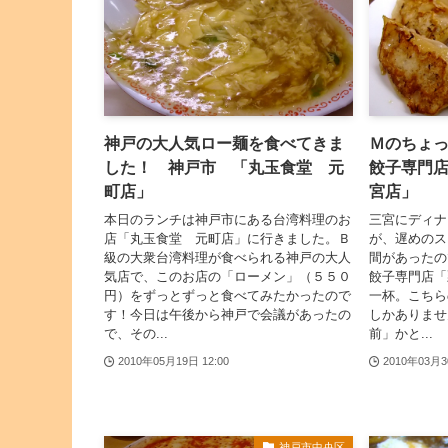
神戸の大人気ロー麺を食べてきま
Ｍのちょ
した！ 神戸市 「丸玉食堂 元
餃子専門
町店」
宮店」
本日のランチは神戸市にある台湾料理のお
三宮にディナ
店「丸玉食堂 元町店」に行きました。Ｂ
が、遅めのス
級の大衆台湾料理が食べられる神戸の大人
間があったの
気店で、このお店の「ローメン」（５５０
餃子専門店「
円）をずっとずっと食べてみたかったので
一杯。こちら
す！今日は午後から神戸で会議があったの
しかありませ
で、その...
前」かと...
2010年05月19日 12:00
2010年03月3
神戸市中央区