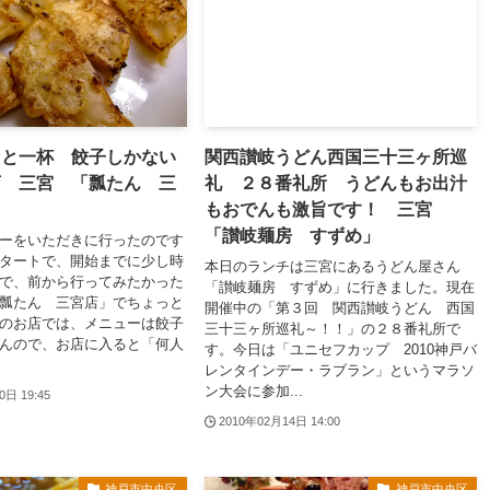
っと一杯 餃子しかない
関西讃岐うどん西国三十三ヶ所巡
店 三宮 「瓢たん 三
礼 ２８番礼所 うどんもお出汁
もおでんも激旨です！ 三宮
「讃岐麺房 すずめ」
ーをいただきに行ったのです
タートで、開始までに少し時
本日のランチは三宮にあるうどん屋さん
で、前から行ってみたかった
「讃岐麺房 すずめ」に行きました。現在
瓢たん 三宮店」でちょっと
開催中の「第３回 関西讃岐うどん 西国
のお店では、メニューは餃子
三十三ヶ所巡礼～！！」の２８番礼所で
んので、お店に入ると「何人
す。今日は「ユニセフカップ 2010神戸バ
レンタインデー・ラブラン」というマラソ
ン大会に参加...
0日 19:45
2010年02月14日 14:00
神戸市中央区
神戸市中央区