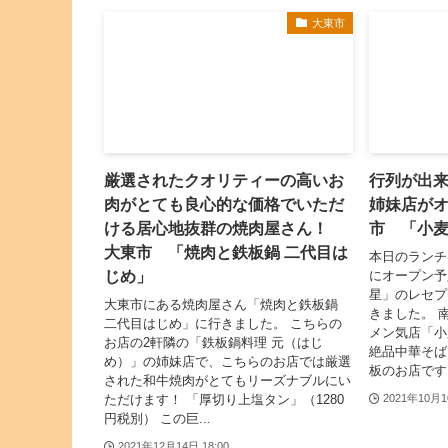
大東市
厳選されたクオリティーの高いお
行列が出
肉がとても良心的な価格でいただ
姉妹店が
ける居心地抜群の焼肉屋さん！
市 「小
大東市 「焼肉と鉄板鍋 二代目は
本日のランチは
じめ」
にオープン予
星」のレセプ
大東市にある焼肉屋さん「焼肉と鉄板鍋
きました。 
二代目はじめ」に行きました。 こちらの
メン気店「小
お店の2軒隣の「鉄板鍋料理 元（はじ
絶品中華そば
め）」の姉妹店で、こちらのお店では厳選
板のお店です！ 
された和牛焼肉がとてもリーズナブルにい
ただけます！ 「厚切り上塩タン」（1280
2021年10月1
円税別） この巨...
2021年12月14日 18:00