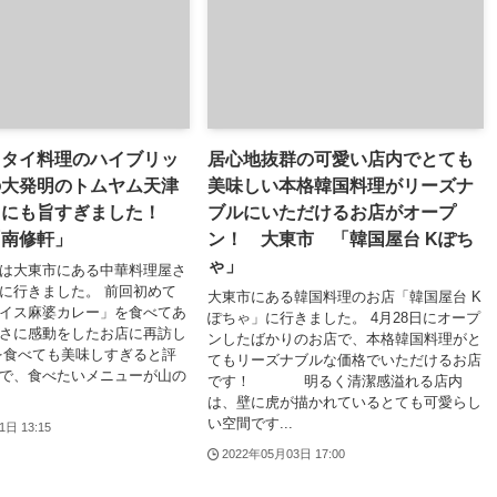
とタイ料理のハイブリッ
居心地抜群の可愛い店内でとても
の大発明のトムヤム天津
美味しい本格韓国料理がリーズナ
りにも旨すぎました！
ブルにいただけるお店がオープ
「南修軒」
ン！ 大東市 「韓国屋台 Kぽち
ゃ」
は大東市にある中華料理屋さ
に行きました。 前回初めて
大東市にある韓国料理のお店「韓国屋台 K
イス麻婆カレー」を食べてあ
ぽちゃ」に行きました。 4月28日にオープ
さに感動をしたお店に再訪し
ンしたばかりのお店で、本格韓国料理がと
を食べても美味しすぎると評
てもリーズナブルな価格でいただけるお店
で、食べたいメニューが山の
です！ 明るく清潔感溢れる店内
は、壁に虎が描かれているとても可愛らし
い空間です...
1日 13:15
2022年05月03日 17:00