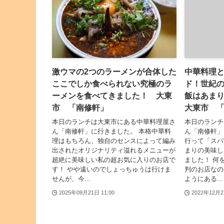
激ウマの2つのラーメンが合体した
中華料理
ここでしか食べられない究極のラ
ド！世紀
ーメンを食べてきました！ 大東
飯はあま
市 「南修軒」
大東市 
本日のランチは大東市にある中華料理屋さ
本日のランチ
ん「南修軒」に行きました。 本格中華料
ん「南修軒」
理はもちろん、独自のセンスによって編み
行って「スパ
出されたオリジナリティ溢れるメニューが
まりの美味し
超絶に美味しい私の超お気に入りのお店で
ました！ 何
す！ やや遠いのでしょっちゅうは行けま
判のお店なの
せんが、今...
ようにある...
2025年09月21日 11:00
2022年12月2