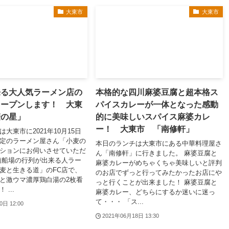
大東市
大東市
来る大人気ラーメン店の
本格的な四川麻婆豆腐と超本格ス
オープンします！ 大東
パイスカレーが一体となった感動
麦の星」
的に美味しいスパイス麻婆カレ
ー！ 大東市 「南修軒」
大東市に2021年10月15日
定のラーメン屋さん「小麦の
本日のランチは大東市にある中華料理屋さ
ションにお伺いさせていただ
ん「南修軒」に行きました。 麻婆豆腐と
南船場の行列が出来る人ラー
麻婆カレーがめちゃくちゃ美味しいと評判
麦と生きる道」のFC店で、
のお店でずっと行ってみたかったお店にや
と激ウマ濃厚鶏白湯の2枚看
っと行くことが出来ました！ 麻婆豆腐と
...
麻婆カレー、どちらにするか迷いに迷っ
て・・・ 「ス...
0日 12:00
2021年06月18日 13:30