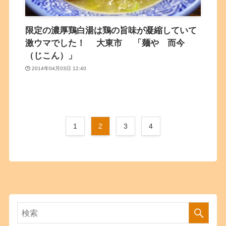
限定の濃厚鶏白湯は鶏の旨味が凝縮していて
激ウマでした！ 大東市 「麺や 而今
（じこん）」
2014年04月03日 12:40
1
2
3
4