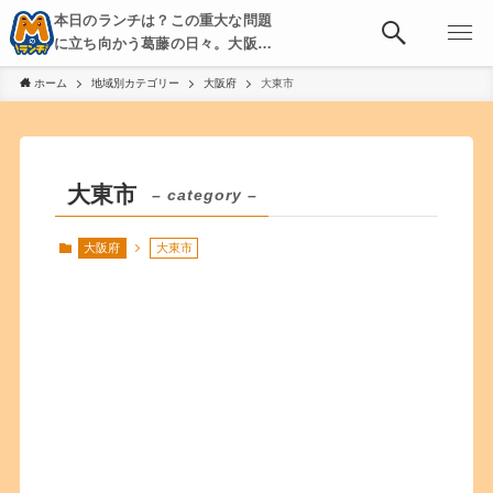
本日のランチは？この重大な問題
に立ち向かう葛藤の日々。大阪・
京都・神戸を中心とした食べ歩
ホーム
地域別カテゴリー
大阪府
大東市
き、飲み歩きを綴る。
大東市
– category –
大阪府
大東市