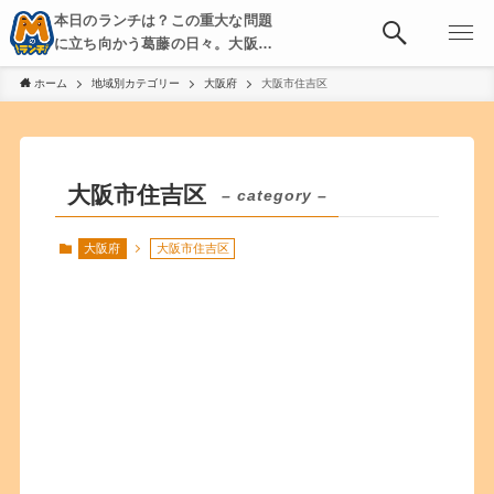
本日のランチは？この重大な問題
に立ち向かう葛藤の日々。大阪・
京都・神戸を中心とした食べ歩
ホーム
地域別カテゴリー
大阪府
大阪市住吉区
き、飲み歩きを綴る。
大阪市住吉区
– category –
大阪府
大阪市住吉区