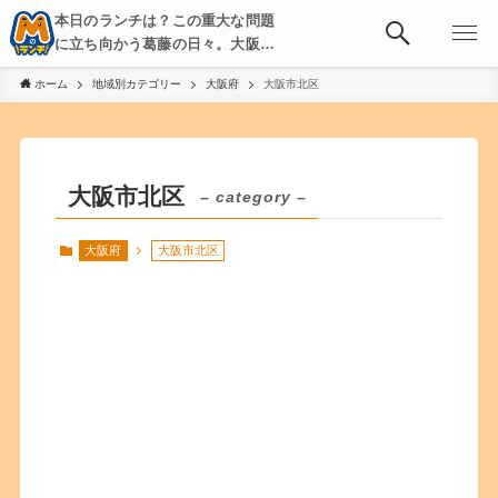
本日のランチは？この重大な問題
に立ち向かう葛藤の日々。大阪・
京都・神戸を中心とした食べ歩
ホーム
地域別カテゴリー
大阪府
大阪市北区
き、飲み歩きを綴る。
大阪市北区
– category –
大阪府
大阪市北区