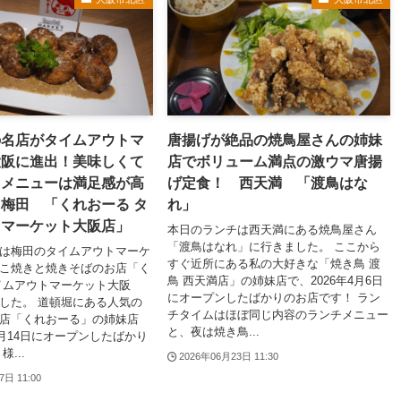
の名店がタイムアウトマ
唐揚げが絶品の焼鳥屋さんの姉妹
大阪に進出！美味しくて
店でボリューム満点の激ウマ唐揚
るメニューは満足感が高
げ定食！ 西天満 「渡鳥はな
梅田 「くれおーる タ
れ」
トマーケット大阪店」
本日のランチは西天満にある焼鳥屋さん
「渡鳥はなれ」に行きました。 ここから
は梅田のタイムアウトマーケ
すぐ近所にある私の大好きな「焼き鳥 渡
こ焼きと焼きそばのお店「く
鳥 西天満店」の姉妹店で、2026年4月6日
イムアウトマーケット大阪
にオープンしたばかりのお店です！ ラン
した。 道頓堀にある人気の
チタイムはほぼ同じ内容のランチメニュー
店「くれおーる」の姉妹店
と、夜は焼き鳥...
6月14日にオープンしたばかり
...
2026年06月23日 11:30
7日 11:00