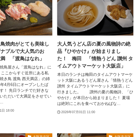
く鳥焼肉がとても美味し
大人気うどん店の夏の風物詩の絶
ズナブルで大人気のお
品『ひやかけ』が始まりまし
天満 「渡鳥はなれ」
た！ 梅田 「情熱うどん 讃州 タ
イムアウトマーケット大阪店」
焼鳥屋さん「渡鳥はなれ」に
 ここからすぐ近所にある私
本日のランチは梅田のタイムアウトマーケ
焼き鳥 渡鳥 西天満店」の姉
ット大阪にあるうどん屋さん「情熱うどん
26年4月6日にオープンしたば
讃州 タイムアウトマーケット大阪店」に
す！ 先日ランチでだ好きな
行きました。 讃州の夏の風物詩、「ひ
いただいて大満足をさせてい
やかけ」が本日から始まりました！ 夏場
..
は絶対にこれを食べておかねばな...
1日 18:00
2026年07月01日 11:00
大阪市北区
大阪市北区