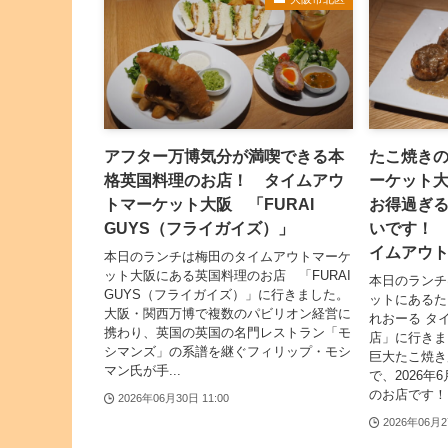
アフター万博気分が満喫できる本
たこ焼き
格英国料理のお店！ タイムアウ
ーケット
トマーケット大阪 「FURAI
お得過ぎ
GUYS（フライガイズ）」
いです！ 
イムアウ
本日のランチは梅田のタイムアウトマーケ
ット大阪にある英国料理のお店 「FURAI
本日のランチ
GUYS（フライガイズ）」に行きました。
ットにあるた
大阪・関西万博で複数のパビリオン経営に
れおーる タ
携わり、英国の英国の名門レストラン「モ
店」に行きま
シマンズ」の系譜を継ぐフィリップ・モシ
巨大たこ焼き
マン氏が手...
で、2026年
のお店です！ 様
2026年06月30日 11:00
2026年06月2