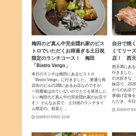
梅田のど真ん中完全隠れ家のビス
自分で焼
トロでいただくお得過ぎる土日祝
くてリー
限定のランチコース！ 梅田
店！ 西
「Bistro Vergo」
西天満にある
行きました。
本日のランチは梅田にあるビストロ
の大好きな「
「Bistro Vergo」に行きました。 東通り商
妹店で、20
店街のビルの2階にあるお店なのですが、
かりのお店で
一切看板は出ていないのでとても発見しに
唐揚げ定食を
くい梅田のど真ん中の完全隠れ家のお店で
ただき、今日.
す！ そんなお店で、土日祝のランチタイ
ム限定の、前菜と...
2026年07月0
2026年07月05日 12:00
大阪市北区