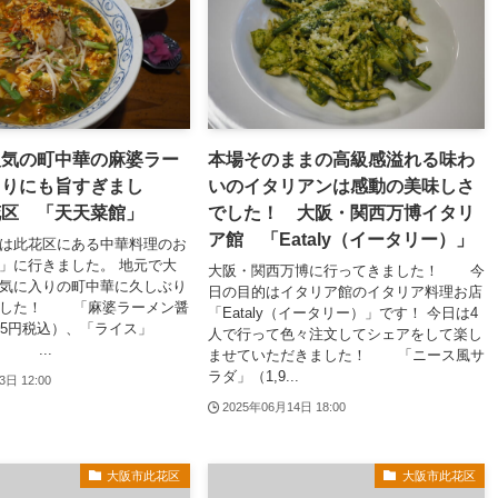
人気の町中華の麻婆ラー
本場そのままの高級感溢れる味わ
まりにも旨すぎまし
いのイタリアンは感動の美味しさ
花区 「天天菜館」
でした！ 大阪・関西万博イタリ
ア館 「Eataly（イータリー）」
は此花区にある中華料理のお
」に行きました。 地元で大
大阪・関西万博に行ってきました！ 今
気に入りの町中華に久しぶり
日の目的はイタリア館のイタリア料理お店
ました！ 「麻婆ラーメン醤
「Eataly（イータリー）」です！ 今日は4
35円税込）、「ライス」
人で行って色々注文してシェアをして楽し
） ...
ませていただきました！ 「ニース風サ
ラダ」（1,9...
3日 12:00
2025年06月14日 18:00
大阪市此花区
大阪市此花区