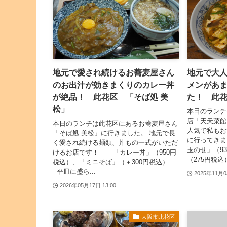
地元で愛され続けるお蕎麦屋さん
地元で大
のお出汁が効きまくりのカレー丼
メンがあ
が絶品！ 此花区 「そば処 美
た！ 此
松」
本日のランチ
店「天天菜館
本日のランチは此花区にあるお蕎麦屋さん
人気で私もお
「そば処 美松」に行きました。 地元で長
に行ってき
く愛され続ける麺類、丼もの一式がいただ
玉のせ」（9
けるお店です！ 「カレー丼」（950円
（275円税込
税込）、「ミニそば」（＋300円税込）
平皿に盛ら...
2025年11月0
2026年05月17日 13:00
大阪市此花区