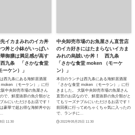
剣先イカまみれのイカ丼
中央卸売市場のお魚屋さん直営店
かつ丼と小鉢がいっぱい
のイカ好きにはたまらないイカま
豪華御膳は満足感が高す
みれの烏賊いか丼！ 西九条
 西九条 「さかな食堂
「さかな食堂 moken （モーケ
（モーケン）」
ン）」
は西九条にある海鮮居酒屋
本日のランチは西九条にある海鮮居酒屋
moken （モーケン）」に行
「さかな食堂 moken （モーケン）」に行
大阪中央卸売市場の魚屋さん
きました。 大阪中央卸売市場の魚屋さん
ので、鮮度抜群の魚介類がと
直営のお店なので、鮮度抜群の魚介類がと
ブルにいただけるお店です！
てもリーズナブルにいただけるお店です！
は豪華で超お得な海鮮丼やお
前回夜に行ってめちゃくちゃ気に入ったの
..
で、ランチに...
8日 11:30
2022年05月25日 11:30