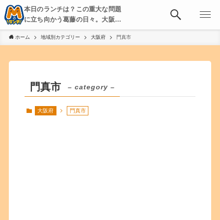
本日のランチは？この重大な問題
に立ち向かう葛藤の日々。大阪・
京都・神戸を中心とした食べ歩
ホーム
地域別カテゴリー
大阪府
門真市
き、飲み歩きを綴る。
門真市
– category –
大阪府
門真市