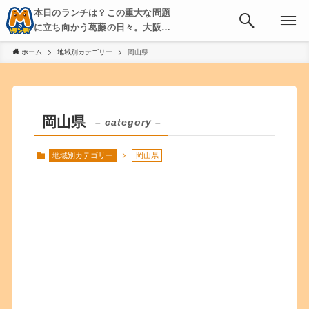
本日のランチは？この重大な問題
に立ち向かう葛藤の日々。大阪・
京都・神戸を中心とした食べ歩
ホーム
地域別カテゴリー
岡山県
き、飲み歩きを綴る。
岡山県
– category –
地域別カテゴリー
岡山県