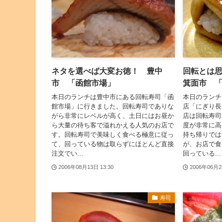
ネタを選べば大変お徳！ 豊中
回転とは
市 「函館市場」
箕面市 
本日のランチは豊中市にある回転寿司「函
本日のランチ
館市場」に行きました。回転寿司でありな
店「にぎり長
がら非常にレベルが高く、土日にはお昼か
店は回転寿司
ら大量の待ち客で溢れかえる人気のお店で
度が非常に高
す。回転寿司で美味しく食べる極意に従っ
持ち帰りでは
て、回っている物は取らずにほとんど直接
が、お店で食
注文でい...
回っている...
2006年08月13日 13:30
2006年06月2
寿司