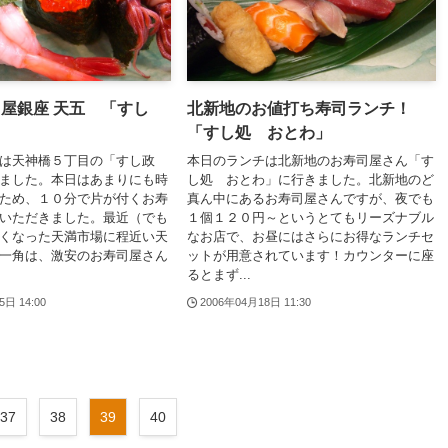
屋銀座 天五 「すし
北新地のお値打ち寿司ランチ！
」
「すし処 おとわ」
チは天神橋５丁目の「すし政
本日のランチは北新地のお寿司屋さん「す
ました。本日はあまりにも時
し処 おとわ」に行きました。北新地のど
ため、１０分で片が付くお寿
真ん中にあるお寿司屋さんですが、夜でも
いただきました。最近（でも
１個１２０円～というとてもリーズナブル
くなった天満市場に程近い天
なお店で、お昼にはさらにお得なランチセ
一角は、激安のお寿司屋さん
ットが用意されています！カウンターに座
るとまず...
5日 14:00
2006年04月18日 11:30
37
38
39
40