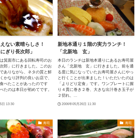
思えない素晴らしさ！
新地本通り１階の実力ランチ！
「にぎり長次郎」
「北新地 玄」
は箕面市にある回転寿司のお
本日のランチは新地本通りにあるお寿司屋
次郎」に行きました。このお
さん「北新地 玄」に行きました。前を通
でありながら、ネタの質と鮮
る度に気になっていたお寿司屋さんにやっ
くかなり評判の良いお店で、
と行くことが出来ました！いただいたのは
食べたことがあったのです
「よりどり定食」です。ワンプレートに握
べたのは本日が初めてです。
り４貫に巻き２巻、大きな出汁巻き玉子が
２切れ、...
5日 13:30
2006年05月26日 11:30
寿司
寿司