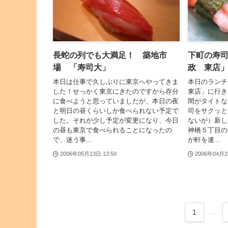
長蛇の列でも大満足！ 築地市
下町の寿司
場 「寿司大」
政 東店
本日は仕事で久しぶりに東京へやってきま
本日のラン
した！せっかく東京にきたのですから存分
東店」に行き
に食べようと思っていましたが、本日の夜
間がタイトな
と明日の昼くらいしか食べられない予定で
司をサクッと
した。それが少し予定が変更になり、今日
ないが）新し
の昼も東京で食べられることになったの
神橋５丁目の
で、迷う事...
が軒を連...
2006年05月13日 13:50
2006年04月2
1
...