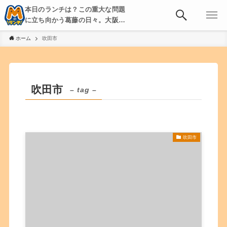
本日のランチは？この重大な問題
に立ち向かう葛藤の日々。大阪・
京都・神戸を中心とした食べ歩
ホーム
吹田市
き、飲み歩きを綴る。
吹田市
– tag –
吹田市