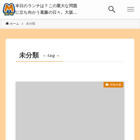
本日のランチは？この重大な問題
に立ち向かう葛藤の日々。大阪・
京都・神戸を中心とした食べ歩
ホーム
未分類
き、飲み歩きを綴る。
未分類
– tag –
和食全般