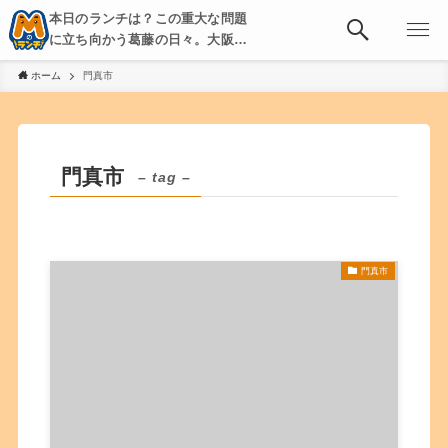
本日のランチは？この重大な問題
に立ち向かう葛藤の日々。大阪・
京都・神戸を中心とした食べ歩
ホーム
門真市
き、飲み歩きを綴る。
門真市
– tag –
門真市