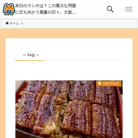
本日のランチは？この重大な問題
に立ち向かう葛藤の日々。大阪・
京都・神戸を中心とした食べ歩
ホーム
き、飲み歩きを綴る。
– tag –
大阪市住吉区