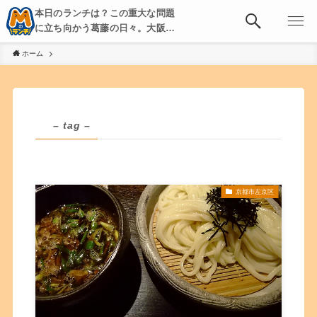
本日のランチは？この重大な問題
に立ち向かう葛藤の日々。大阪・
京都・神戸を中心とした食べ歩
ホーム
き、飲み歩きを綴る。
– tag –
京都市左京区