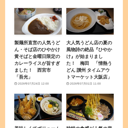
製麺所直営の人気うど
大人気うどん店の夏の
ん・そば店のひやかけ
風物詩の絶品『ひやか
黄そばと金曜日限定の
け』が始まりまし
カレーライスが旨すぎ
た！ 梅田 「情熱う
ました！ 西宮市
どん 讃州 タイムアウ
「吾光」
トマーケット大阪店」
2026年07月24日 12:00
2026年07月01日 11:00