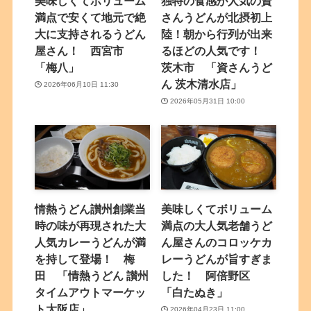
美味しくてボリューム
独特の食感が人気の資
満点で安くて地元で絶
さんうどんが北摂初上
大に支持されるうどん
陸！朝から行列が出来
屋さん！ 西宮市
るほどの人気です！
「梅八」
茨木市 「資さんうど
ん 茨木清水店」
2026年06月10日 11:30
2026年05月31日 10:00
情熱うどん讃州創業当
美味しくてボリューム
時の味が再現された大
満点の大人気老舗うど
人気カレーうどんが満
ん屋さんのコロッケカ
を持して登場！ 梅
レーうどんが旨すぎま
田 「情熱うどん 讃州
した！ 阿倍野区
タイムアウトマーケッ
「白たぬき」
ト大阪店」
2026年04月23日 11:00