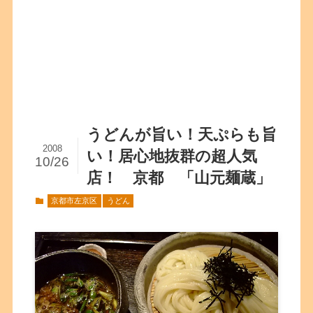
うどんが旨い！天ぷらも旨
2008
い！居心地抜群の超人気
10/26
店！ 京都 「山元麺蔵」
京都市左京区
うどん