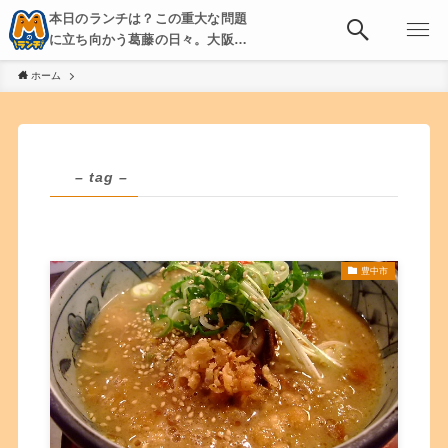
本日のランチは？この重大な問題
に立ち向かう葛藤の日々。大阪・
京都・神戸を中心とした食べ歩
ホーム
き、飲み歩きを綴る。
– tag –
豊中市