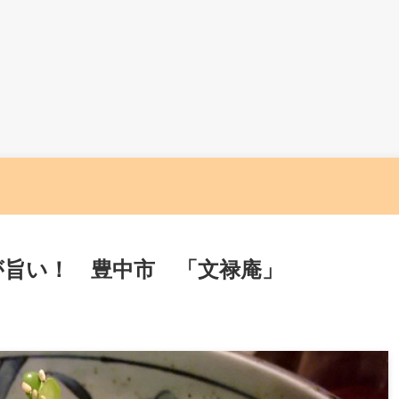
が旨い！ 豊中市 「文禄庵」