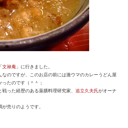
「
文禄庵
」に行きました。
んなのですが、このお店の前には激ウマのカレーうどん屋
かったのです（＾＾；
と戦った経歴のある薬膳料理研究家、
追立久夫氏
がオーナ
調が売りのようです。