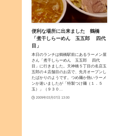
便利な場所に出来ました 鶴橋
「煮干しらーめん 玉五郎 四代
目」
本日のランチは鶴橋駅前にあるラーメン屋
さん「煮干しらーめん 玉五郎 四代
目」に行きました。天神橋５丁目の名店玉
五郎の４店舗目のお店で、先月オープンし
たばかりのようです。つめ麺か熱いラーメ
ンか迷いましたが「特製つけ麺（１．５
玉）」（９３０...
2009年03月07日 13:00