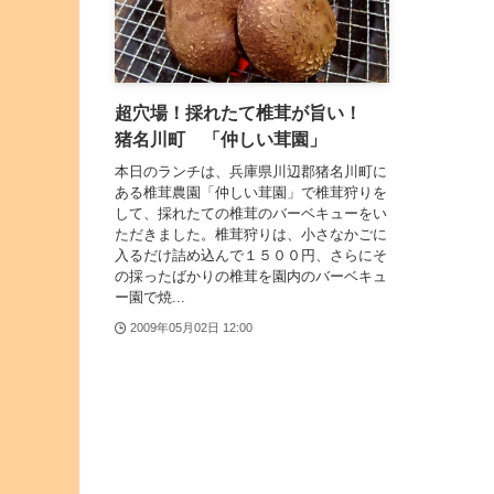
超穴場！採れたて椎茸が旨い！
猪名川町 「仲しい茸園」
本日のランチは、兵庫県川辺郡猪名川町に
ある椎茸農園「仲しい茸園」で椎茸狩りを
して、採れたての椎茸のバーベキューをい
ただきました。椎茸狩りは、小さなかごに
入るだけ詰め込んで１５００円、さらにそ
の採ったばかりの椎茸を園内のバーベキュ
ー園で焼...
2009年05月02日 12:00