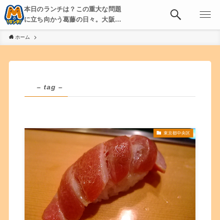
本日のランチは？この重大な問題
に立ち向かう葛藤の日々。大阪・
京都・神戸を中心とした食べ歩
ホーム
き、飲み歩きを綴る。
– tag –
東京都中央区