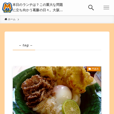
本日のランチは？この重大な問題
に立ち向かう葛藤の日々。大阪・
京都・神戸を中心とした食べ歩
ホーム
き、飲み歩きを綴る。
– tag –
門真市