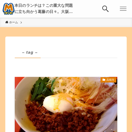
本日のランチは？この重大な問題
に立ち向かう葛藤の日々。大阪・
京都・神戸を中心とした食べ歩
ホーム
き、飲み歩きを綴る。
– tag –
高槻市