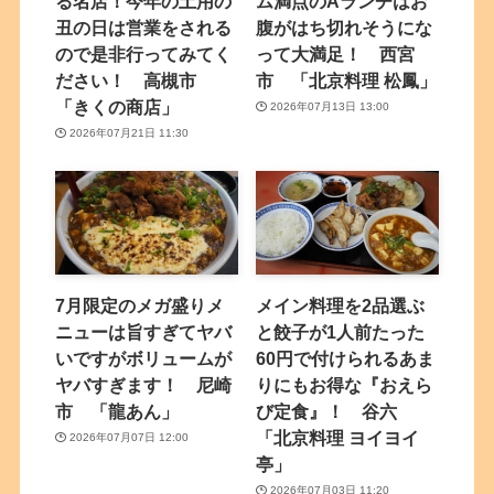
る名店！今年の土用の
ム満点のAランチはお
丑の日は営業をされる
腹がはち切れそうにな
ので是非行ってみてく
って大満足！ 西宮
ださい！ 高槻市
市 「北京料理 松鳳」
「きくの商店」
2026年07月13日 13:00
2026年07月21日 11:30
7月限定のメガ盛りメ
メイン料理を2品選ぶ
ニューは旨すぎてヤバ
と餃子が1人前たった
いですがボリュームが
60円で付けられるあま
ヤバすぎます！ 尼崎
りにもお得な『おえら
市 「龍あん」
び定食』！ 谷六
「北京料理 ヨイヨイ
2026年07月07日 12:00
亭」
2026年07月03日 11:20