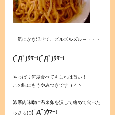
一気にかき混ぜて、ズルズルズル～・・・
(ﾟДﾟ)ｳﾏｰ!(ﾟДﾟ)ｳﾏｰ!
やっぱり何度食べてもこれは旨い！
この味にもうやみつきです（＾＾
濃厚肉味噌に温泉卵を潰して絡めて食べた
(ﾟДﾟ)ｳﾏｰ!
らさらに