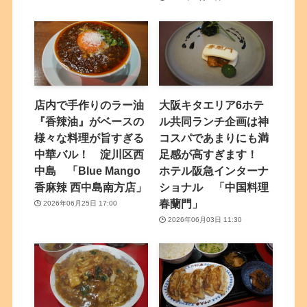
店内で手作りのラー油
大阪キタエリア6ホテ
『香辣油』がベースの
ル共同ランチ企画は神
様々な料理が旨すぎる
コスパであまりにも満
中華バル！ 淀川区西
足感が高すぎます！
中島 「Blue Mango
ホテル阪急インターナ
香麻辣 西中島南方店」
ショナル 「中国料理
春蘭門」
2026年06月25日 17:00
2026年06月03日 11:30