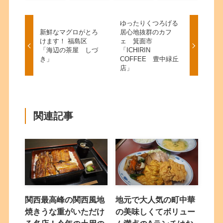
ゆったりくつろげる
新鮮なマグロがとろ
居心地抜群のカフ
けます！ 福島区
ェ 箕面市
「海辺の茶屋 しづ
「ICHIRIN
き」
COFFEE 豊中緑丘
店」
関連記事
関西最高峰の関西風地
地元で大人気の町中華
焼きうな重がいただけ
の美味しくてボリュー