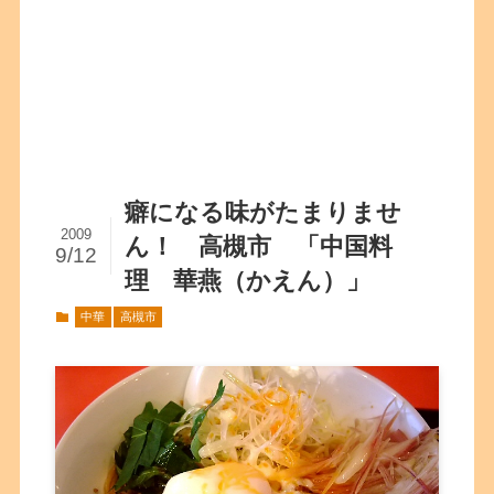
癖になる味がたまりませ
2009
ん！ 高槻市 「中国料
9/12
理 華燕（かえん）」
中華
高槻市