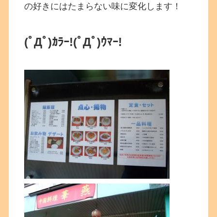
の好きにはたまらない味に変化します！
(ﾟДﾟ)ｶﾗｰ!(ﾟДﾟ)ｳﾏｰ!