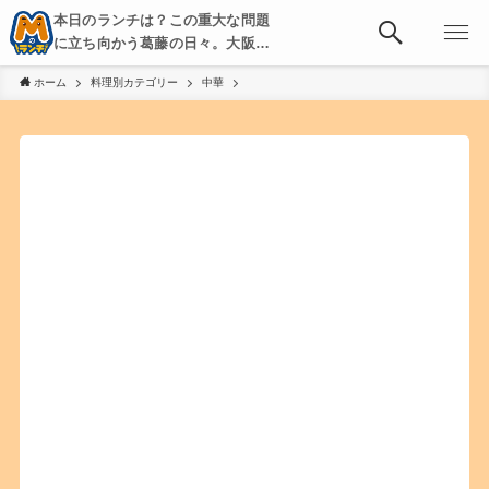
本日のランチは？この重大な問題
に立ち向かう葛藤の日々。大阪・
京都・神戸を中心とした食べ歩
ホーム
料理別カテゴリー
中華
き、飲み歩きを綴る。