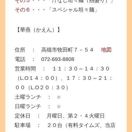
その５
・・・「汁なし坦々麺（熱盛り）」
その６
・・・「スペシャル坦々麺」
【華燕（かえん）】
住所 ： 高槻市牧田町７－５４
地図
電話 ： 072-693-8808
営業時間 ： １１：３０～１４：３０
（L.O１４：００）、１７：３０～２１：
００（L.O２０：３０）
土曜ランチ ： ○
日曜ランチ ： ○
定休日 ： 月曜日、第２・４火曜日
駐車場 ： ２０台（有料タイムズ、当店