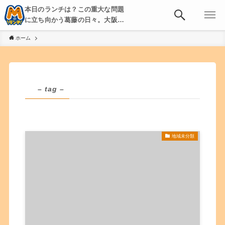
本日のランチは？この重大な問題
に立ち向かう葛藤の日々。大阪・
京都・神戸を中心とした食べ歩
ホーム
き、飲み歩きを綴る。
– tag –
地域未分類