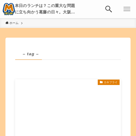
本日のランチは？この重大な問題
に立ち向かう葛藤の日々。大阪・
京都・神戸を中心とした食べ歩
ホーム
き、飲み歩きを綴る。
– tag –
カキフライ