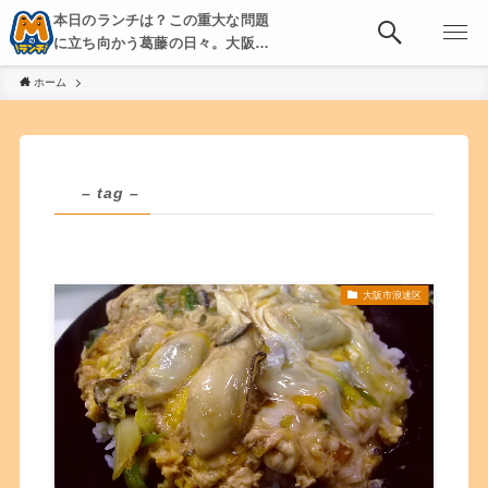
本日のランチは？この重大な問題
に立ち向かう葛藤の日々。大阪・
京都・神戸を中心とした食べ歩
ホーム
き、飲み歩きを綴る。
– tag –
大阪市浪速区