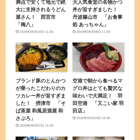
満点で安くて地元で絶
大人気食堂の名物かつ
大に支持されるうどん
丼が旨すぎました！
屋さん！ 西宮市
丹波篠山市 「お食事
「梅八」
処 あっちゃん」
2026年06月10日 11:30
2026年06月08日 11:45
ブランド豚のとんかつ
空港で朝から食べるマ
が乗ったこだわりのカ
グロ丼はとても贅沢な
ツカレー丼が旨すぎま
味わいで大満足！ 羽
した！ 摂津市 「そ
田空港 「又こい家 羽
ば茶屋 和風居酒屋 和
田店」
さぶろ」
2026年05月24日 10:30
2026年06月07日 11:30