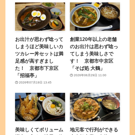
お出汁が思わず唸って
創業120年以上の老舗
しまうほど美味しいカ
のお出汁は思わず唸っ
ツカレー丼セットは満
てしまう美味しさで
足感が高すぎまし
す！ 京都市中京区
た！ 京都市下京区
「そば処 大鶴」
「招福亭」
2026年06月29日 11:00
2026年07月19日 13:45
美味しくてボリューム
地元客で行列ができる