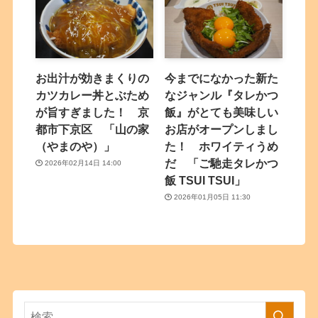
お出汁が効きまくりの
今までになかった新た
カツカレー丼とぶため
なジャンル『タレかつ
が旨すぎました！ 京
飯』がとても美味しい
都市下京区 「山の家
お店がオープンしまし
（やまのや）」
た！ ホワイティうめ
だ 「ご馳走タレかつ
2026年02月14日 14:00
飯 TSUI TSUI」
2026年01月05日 11:30