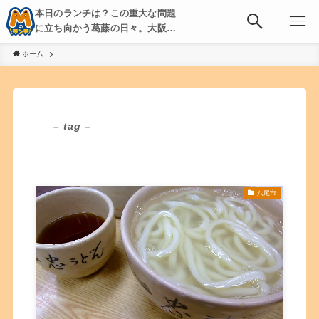
本日のランチは？この重大な問題
に立ち向かう葛藤の日々。大阪・
京都・神戸を中心とした食べ歩
ホーム
き、飲み歩きを綴る。
– tag –
八尾市